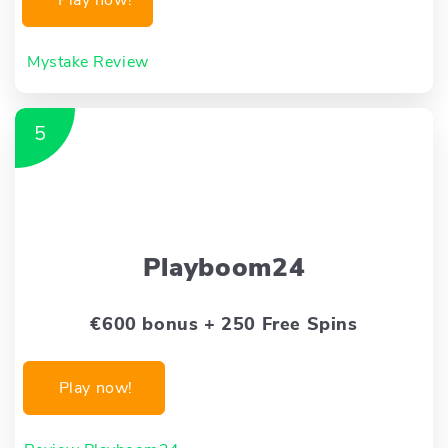
Play now!
Mystake Review
5
Playboom24
€600 bonus + 250 Free Spins
Play now!