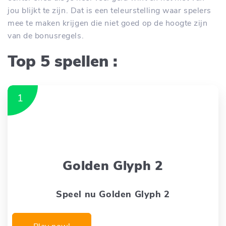
jou blijkt te zijn. Dat is een teleurstelling waar spelers
mee te maken krijgen die niet goed op de hoogte zijn
van de bonusregels.
Top 5 spellen :
1
Golden Glyph 2
Speel nu Golden Glyph 2