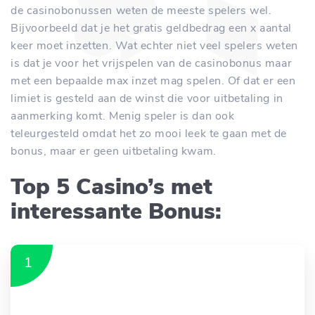
de casinobonussen weten de meeste spelers wel.
Bijvoorbeeld dat je het gratis geldbedrag een x aantal
keer moet inzetten. Wat echter niet veel spelers weten
is dat je voor het vrijspelen van de casinobonus maar
met een bepaalde max inzet mag spelen. Of dat er een
limiet is gesteld aan de winst die voor uitbetaling in
aanmerking komt. Menig speler is dan ook
teleurgesteld omdat het zo mooi leek te gaan met de
bonus, maar er geen uitbetaling kwam.
Top 5 Casino’s met
interessante Bonus:
1