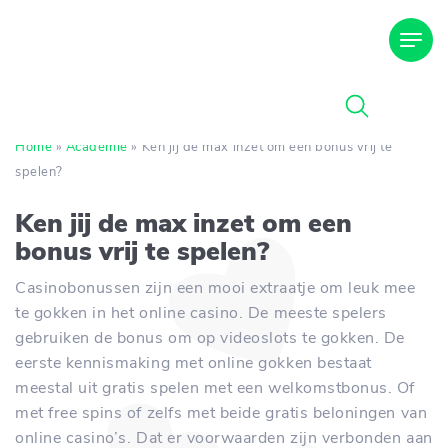
Home
»
Academie
»
Ken jij de max inzet om een bonus vrij te
spelen?
Ken jij de max inzet om een
bonus vrij te spelen?
Casinobonussen zijn een mooi extraatje om leuk mee
te gokken in het online casino. De meeste spelers
gebruiken de bonus om op videoslots te gokken. De
eerste kennismaking met online gokken bestaat
meestal uit gratis spelen met een welkomstbonus. Of
met free spins of zelfs met beide gratis beloningen van
online casino’s. Dat er voorwaarden zijn verbonden aan