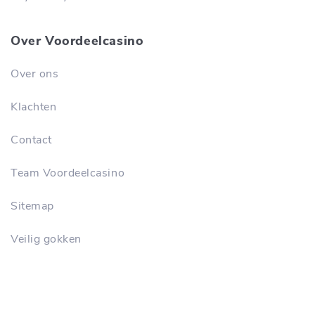
Over Voordeelcasino
Over ons
Klachten
Contact
Team Voordeelcasino
Sitemap
Veilig gokken