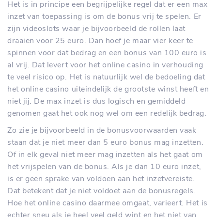
Het is in principe een begrijpelijke regel dat er een max
inzet van toepassing is om de bonus vrij te spelen. Er
zijn videoslots waar je bijvoorbeeld de rollen laat
draaien voor 25 euro. Dan hoef je maar vier keer te
spinnen voor dat bedrag en een bonus van 100 euro is
al vrij. Dat levert voor het online casino in verhouding
te veel risico op. Het is natuurlijk wel de bedoeling dat
het online casino uiteindelijk de grootste winst heeft en
niet jij. De max inzet is dus logisch en gemiddeld
genomen gaat het ook nog wel om een redelijk bedrag.
Zo zie je bijvoorbeeld in de bonusvoorwaarden vaak
staan dat je niet meer dan 5 euro bonus mag inzetten.
Of in elk geval niet meer mag inzetten als het gaat om
het vrijspelen van de bonus. Als je dan 10 euro inzet,
is er geen sprake van voldoen aan het inzetvereiste.
Dat betekent dat je niet voldoet aan de bonusregels.
Hoe het online casino daarmee omgaat, varieert. Het is
echter sneu als je heel veel geld wint en het niet van