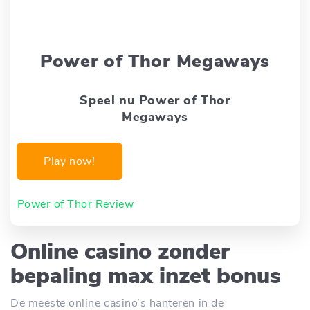
Power of Thor Megaways
Speel nu Power of Thor
Megaways
Play now!
Power of Thor Review
Online casino zonder
bepaling max inzet bonus
De meeste online casino’s hanteren in de