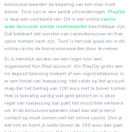
bonusvoorwaarden de bepaling van een max inzet
bonus. Toch zijn er een aantal uitzonderingen.
PlayOjo
is daar een voorbeeld van. Dit is een online
casino
waar bonussen zonder inzetvereisten
beschikbaar zijn.
Dat betekent dat winsten van casinobonussen en free
spins meteen cash zijn. Toch is het ook goed om in dit
online casino de bonusvoorwaarden door te nemen.
Er is namelijk sprake van een regel voor een
zogenoemd Non Real account. Als PlayOjo gratis een
no deposit beloning toekent of een registratiebonus is
er een limiet van toepassing. Het saldo op het account
mag dan het bedrag van 100 euro niet te boven komen.
Heb je toevallig aardig wat geld gestort en is deze
regel van toepassing dan pakt het misschien verkeerd
uit. In de bonusvoorwaarden staat dan dat je eerst
contact op moet nemen met het online casino. Doe je
dat niet en komt je saldo boven de 100 euro dan gaat