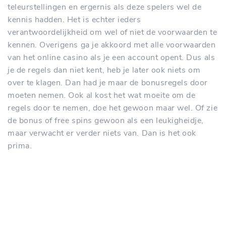
teleurstellingen en ergernis als deze spelers wel de
kennis hadden. Het is echter ieders
verantwoordelijkheid om wel of niet de voorwaarden te
kennen. Overigens ga je akkoord met alle voorwaarden
van het online casino als je een account opent. Dus als
je de regels dan niet kent, heb je later ook niets om
over te klagen. Dan had je maar de bonusregels door
moeten nemen. Ook al kost het wat moeite om de
regels door te nemen, doe het gewoon maar wel. Of zie
de bonus of free spins gewoon als een leukigheidje,
maar verwacht er verder niets van. Dan is het ook
prima.