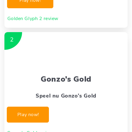
Play now!
Golden Glyph 2 review
2
Gonzo’s Gold
Speel nu Gonzo’s Gold
Play now!