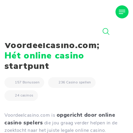
Voordeelcasino.com;
Hét online casino
startpunt
157 Bonussen
236 Casino spellen
24 casinos
opgericht door online
Voordeelcasino.com is
casino spelers
die jou graag verder helpen in de
zoektocht naar het juiste legale online casino.