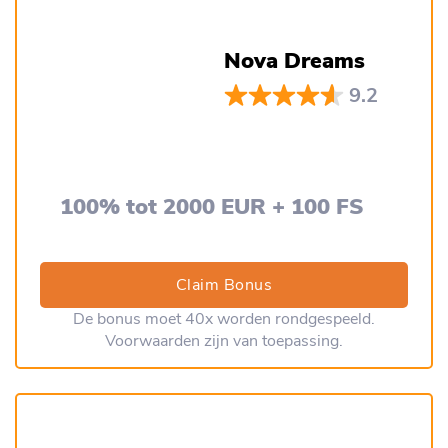
#3
Nova Dreams
9.2
100% tot 2000 EUR + 100 FS
Claim Bonus
De bonus moet 40x worden rondgespeeld.
Voorwaarden zijn van toepassing.
#4