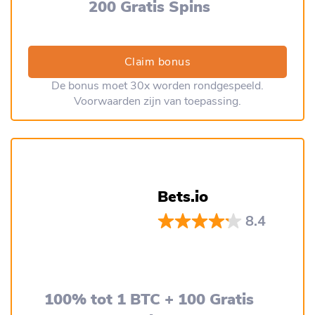
200 Gratis Spins
Claim bonus
De bonus moet 30x worden rondgespeeld.
Voorwaarden zijn van toepassing.
#24
Bets.io
8.4
100% tot 1 BTC + 100 Gratis