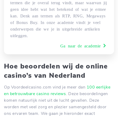
termen die je overal terug vindt, maar waarvan jij
geen idee hebt wat het betekend of wat je ermee
kan. Denk aan termen als RTP, RNG, Megaways
of Bonus Buy. In onze academie vindt je veel
onderwerpen die we je in uitgebreide artikelen
uitleggen.
Ga naar de academie
Hoe beoordelen wij de online
casino’s van Nederland
Op Voordeelcasino.com vind je meer dan
100 eerlijke
en betrouwbare casino reviews
. Deze beoordelingen
komen natuurlijk niet uit de lucht gevallen. Deze
worden met veel zorg en plezier samengesteld door
ons ervaren team. We gaan je hieronder exact