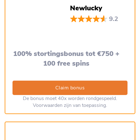
Newlucky
9.2
100% stortingsbonus tot €750 +
100 free spins
Claim bonus
De bonus moet 40x worden rondgespeeld.
Voorwaarden zijn van toepassing.
#8