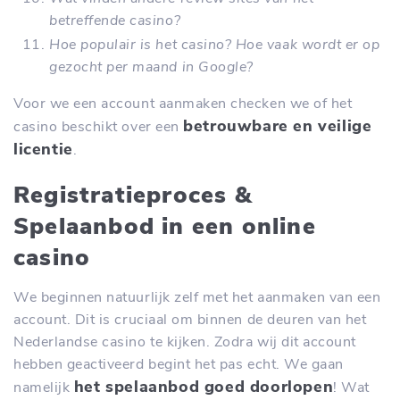
betreffende casino?
Hoe populair is het casino? Hoe vaak wordt er op
gezocht per maand in Google?
Voor we een account aanmaken checken we of het
betrouwbare en veilige
casino beschikt over een
licentie
.
Registratieproces &
Spelaanbod in een online
casino
We beginnen natuurlijk zelf met het aanmaken van een
account. Dit is cruciaal om binnen de deuren van het
Nederlandse casino te kijken. Zodra wij dit account
hebben geactiveerd begint het pas echt. We gaan
het spelaanbod goed doorlopen
namelijk
! Wat