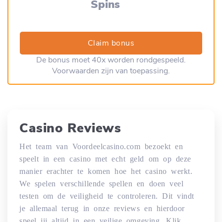
Spins
Claim bonus
De bonus moet 40x worden rondgespeeld.
Voorwaarden zijn van toepassing.
Casino Reviews
Het team van Voordeelcasino.com bezoekt en
speelt in een casino met echt geld om op deze
manier erachter te komen hoe het casino werkt.
We spelen verschillende spellen en doen veel
testen om de veiligheid te controleren. Dit vindt
je allemaal terug in onze reviews en hierdoor
speel jij altijd in een veilige omgeving. Klik