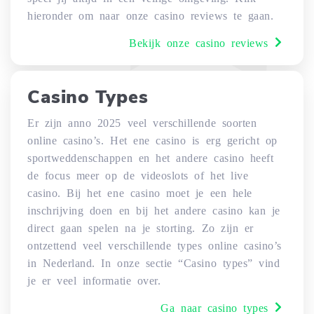
hieronder om naar onze casino reviews te gaan.
Bekijk onze casino reviews
Casino Types
Er zijn anno 2025 veel verschillende soorten
online casino’s. Het ene casino is erg gericht op
sportweddenschappen en het andere casino heeft
de focus meer op de videoslots of het live
casino. Bij het ene casino moet je een hele
inschrijving doen en bij het andere casino kan je
direct gaan spelen na je storting. Zo zijn er
ontzettend veel verschillende types online casino’s
in Nederland. In onze sectie “Casino types” vind
je er veel informatie over.
Ga naar casino types