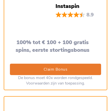
Instaspin
8.9
100% tot € 100 + 100 gratis
spins, eerste stortingsbonus
Claim Bonus
De bonus moet 40x worden rondgespeeld.
Voorwaarden zijn van toepassing.
#9