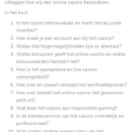
uitleggen hoe wij een online casino beoordelen.
In het kort:
Is het casino betrouwbaar en heeft het de juiste
licenties?
Hoe maak je een account aan bij het casino?
Welke stortingsmogelijkheden zijn er allemaal?
Welke bonussen geeft het online casino en welke
bonuswaarden hanteert het?
Hoe is het spelaanbod en live casino
samengesteld?
Hoe snel en soepel verloopt het verificatieproces?
Hoe snel betaalt het online casino het gewonnen
geld uit?
Wat doet het casino aan responsible gaming?
Is de klantenservice van het casino vriendelijk en
professioneel?
Wat vinden andere review sites van het