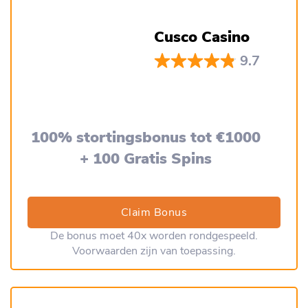
#10
Cusco Casino
9.7
100% stortingsbonus tot €1000
+ 100 Gratis Spins
Claim Bonus
De bonus moet 40x worden rondgespeeld.
Voorwaarden zijn van toepassing.