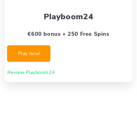
Playboom24
€600 bonus + 250 Free Spins
Play now!
Review Playboom24