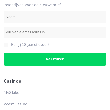
Inschrijven voor de nieuwsbrief
Naam
E-
mailadres
Geen
Ben jij 18 jaar of ouder?
titel
(Required)
Casinos
MyStake
West Casino