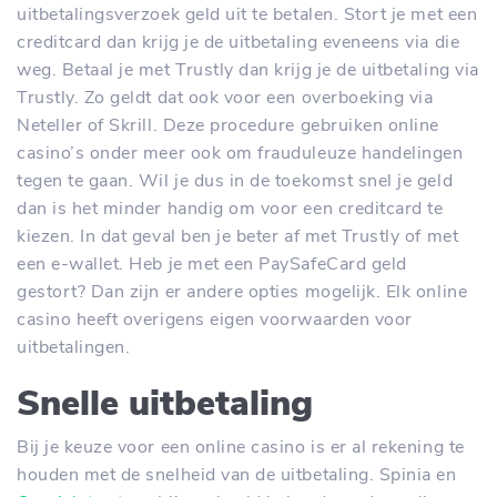
uitbetalingsverzoek geld uit te betalen. Stort je met een
creditcard dan krijg je de uitbetaling eveneens via die
weg. Betaal je met Trustly dan krijg je de uitbetaling via
Trustly. Zo geldt dat ook voor een overboeking via
Neteller of Skrill. Deze procedure gebruiken online
casino’s onder meer ook om frauduleuze handelingen
tegen te gaan. Wil je dus in de toekomst snel je geld
dan is het minder handig om voor een creditcard te
kiezen. In dat geval ben je beter af met Trustly of met
een e-wallet. Heb je met een PaySafeCard geld
gestort? Dan zijn er andere opties mogelijk. Elk online
casino heeft overigens eigen voorwaarden voor
uitbetalingen.
Snelle uitbetaling
Bij je keuze voor een online casino is er al rekening te
houden met de snelheid van de uitbetaling. Spinia en