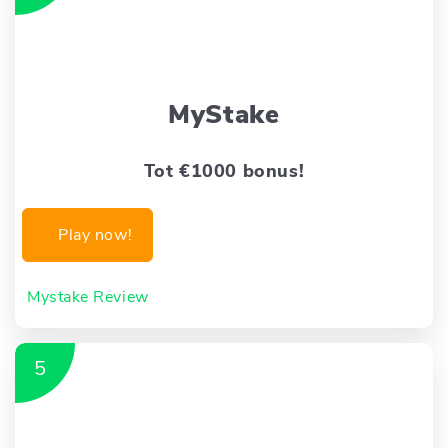
MyStake
Tot €1000 bonus!
Play now!
Mystake Review
5