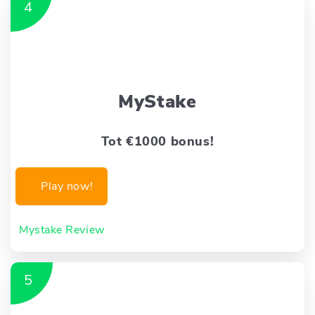
4
MyStake
Tot €1000 bonus!
Play now!
Mystake Review
5