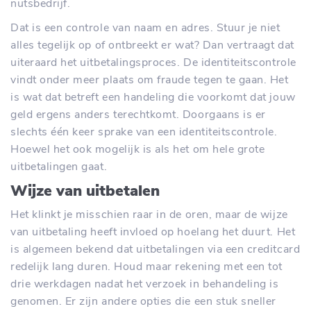
nutsbedrijf.
Dat is een controle van naam en adres. Stuur je niet
alles tegelijk op of ontbreekt er wat? Dan vertraagt dat
uiteraard het uitbetalingsproces. De identiteitscontrole
vindt onder meer plaats om fraude tegen te gaan. Het
is wat dat betreft een handeling die voorkomt dat jouw
geld ergens anders terechtkomt. Doorgaans is er
slechts één keer sprake van een identiteitscontrole.
Hoewel het ook mogelijk is als het om hele grote
uitbetalingen gaat.
Wijze van uitbetalen
Het klinkt je misschien raar in de oren, maar de wijze
van uitbetaling heeft invloed op hoelang het duurt. Het
is algemeen bekend dat uitbetalingen via een creditcard
redelijk lang duren. Houd maar rekening met een tot
drie werkdagen nadat het verzoek in behandeling is
genomen. Er zijn andere opties die een stuk sneller