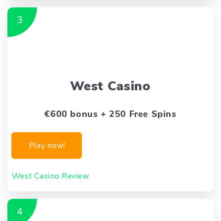
3
West Casino
€600 bonus + 250 Free Spins
Play now!
West Casino Review
4