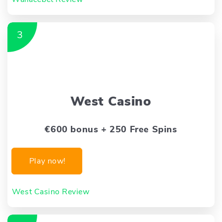
3
West Casino
€600 bonus + 250 Free Spins
Play now!
West Casino Review