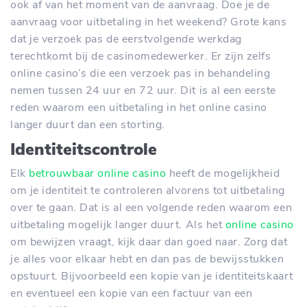
ook af van het moment van de aanvraag. Doe je de
aanvraag voor uitbetaling in het weekend? Grote kans
dat je verzoek pas de eerstvolgende werkdag
terechtkomt bij de casinomedewerker. Er zijn zelfs
online casino’s die een verzoek pas in behandeling
nemen tussen 24 uur en 72 uur. Dit is al een eerste
reden waarom een uitbetaling in het online casino
langer duurt dan een storting.
Identiteitscontrole
Elk
betrouwbaar online casino
heeft de mogelijkheid
om je identiteit te controleren alvorens tot uitbetaling
over te gaan. Dat is al een volgende reden waarom een
uitbetaling mogelijk langer duurt. Als het
online casino
om bewijzen vraagt, kijk daar dan goed naar. Zorg dat
je alles voor elkaar hebt en dan pas de bewijsstukken
opstuurt. Bijvoorbeeld een kopie van je identiteitskaart
en eventueel een kopie van een factuur van een