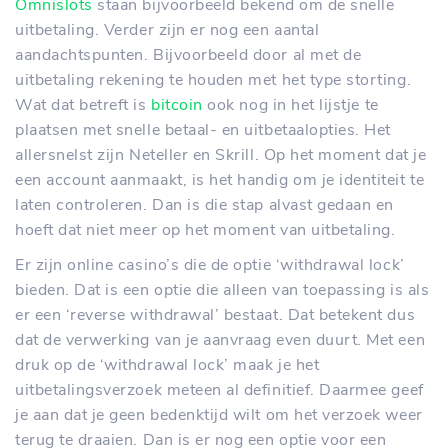
Omnislots
staan bijvoorbeeld bekend om de snelle
uitbetaling. Verder zijn er nog een aantal
aandachtspunten. Bijvoorbeeld door al met de
uitbetaling rekening te houden met het type storting.
Wat dat betreft is
bitcoin
ook nog in het lijstje te
plaatsen met snelle betaal- en uitbetaalopties. Het
allersnelst zijn Neteller en Skrill. Op het moment dat je
een account aanmaakt, is het handig om je identiteit te
laten controleren. Dan is die stap alvast gedaan en
hoeft dat niet meer op het moment van uitbetaling.
Er zijn online casino’s die de optie ‘withdrawal lock’
bieden. Dat is een optie die alleen van toepassing is als
er een ‘reverse withdrawal’ bestaat. Dat betekent dus
dat de verwerking van je aanvraag even duurt. Met een
druk op de ‘withdrawal lock’ maak je het
uitbetalingsverzoek meteen al definitief. Daarmee geef
je aan dat je geen bedenktijd wilt om het verzoek weer
terug te draaien. Dan is er nog een optie voor een