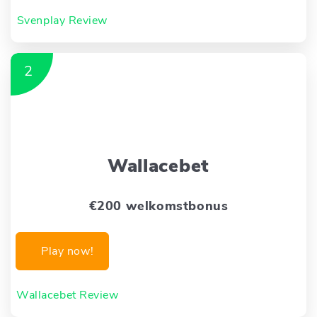
Svenplay Review
2
Wallacebet
€200 welkomstbonus
Play now!
Wallacebet Review