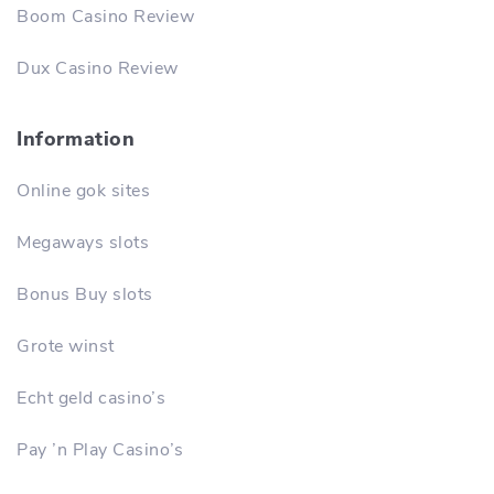
Boom Casino Review
Dux Casino Review
Information
Online gok sites
Megaways slots
Bonus Buy slots
Grote winst
Echt geld casino’s
Pay ’n Play Casino’s