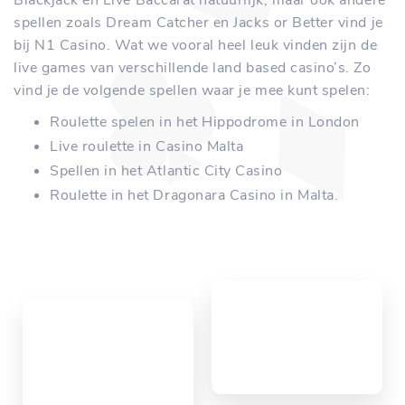
spellen zoals Dream Catcher en Jacks or Better vind je
bij N1 Casino. Wat we vooral heel leuk vinden zijn de
live games van verschillende land based casino’s. Zo
vind je de volgende spellen waar je mee kunt spelen:
Roulette spelen in het Hippodrome in London
Live roulette in Casino Malta
Spellen in het Atlantic City Casino
Roulette in het Dragonara Casino in Malta.