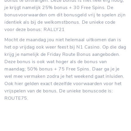
bonus te ontvangen. Deze bonus is niet heel erg hoog,
je krijgt namelijk 25% bonus + 30 Free Spins. De
bonusvoorwaarden om dit bonusgeld vrij te spelen zijn
identiek als bij de welkomstbonus. De unieke code
voor deze bonus: RALLY21
Mocht de maandag jou niet helemaal uitkomen dan is
het op vrijdag ook weer feest bij N1 Casino. Op die dag
krijg je namelijk de Friday Route Bonus aangeboden.
Deze bonus is ook wat hoger als de bonus van
maandag; 50% bonus + 75 Free Spins. Daar ga je je
wel mee vermaken zodra je het weekend gaat inluiden.
Ook hier gelden exact dezelfde voorwaarden voor het
vrijspelen van de bonus. De unieke bonuscode is:
ROUTE75.