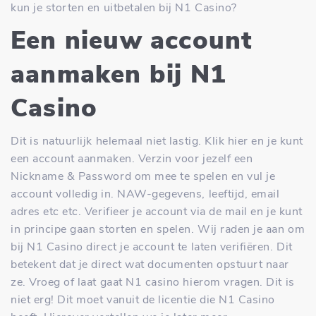
kun je storten en uitbetalen bij N1 Casino?
Een nieuw account
aanmaken bij N1
Casino
Dit is natuurlijk helemaal niet lastig. Klik hier en je kunt
een account aanmaken. Verzin voor jezelf een
Nickname & Password om mee te spelen en vul je
account volledig in. NAW-gegevens, leeftijd, email
adres etc etc. Verifieer je account via de mail en je kunt
in principe gaan storten en spelen. Wij raden je aan om
bij N1 Casino direct je account te laten verifiëren. Dit
betekent dat je direct wat documenten opstuurt naar
ze. Vroeg of laat gaat N1 casino hierom vragen. Dit is
niet erg! Dit moet vanuit de licentie die N1 Casino