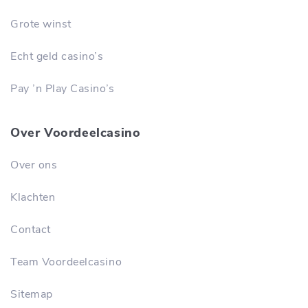
Grote winst
Echt geld casino’s
Pay ’n Play Casino’s
Over Voordeelcasino
Over ons
Klachten
Contact
Team Voordeelcasino
Sitemap