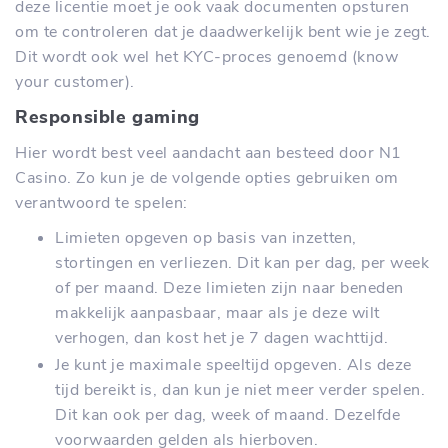
deze licentie moet je ook vaak documenten opsturen
om te controleren dat je daadwerkelijk bent wie je zegt.
Dit wordt ook wel het KYC-proces genoemd (know
your customer).
Responsible gaming
Hier wordt best veel aandacht aan besteed door N1
Casino. Zo kun je de volgende opties gebruiken om
verantwoord te spelen:
Limieten opgeven op basis van inzetten,
stortingen en verliezen. Dit kan per dag, per week
of per maand. Deze limieten zijn naar beneden
makkelijk aanpasbaar, maar als je deze wilt
verhogen, dan kost het je 7 dagen wachttijd.
Je kunt je maximale speeltijd opgeven. Als deze
tijd bereikt is, dan kun je niet meer verder spelen.
Dit kan ook per dag, week of maand. Dezelfde
voorwaarden gelden als hierboven.