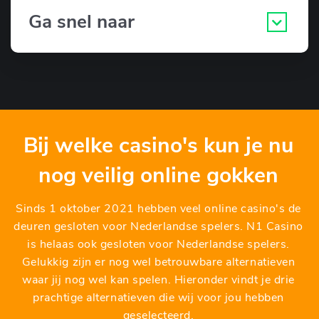
Ga snel naar
N1 Casino Review 2025
Een nieuw account aanmaken bij N1 Casino
Bonussen en andere promoties van N1
Wat vinden anderen ervan?
Spelaanbod en Live Casino
Veilig spelen en betrouwbaarheid
Bij welke casino's kun je nu
Conclusie Team Voordeelcasino.com
nog veilig online gokken
Sinds 1 oktober 2021 hebben veel online casino's de
deuren gesloten voor Nederlandse spelers. N1 Casino
is helaas ook gesloten voor Nederlandse spelers.
Gelukkig zijn er nog wel betrouwbare alternatieven
waar jij nog wel kan spelen. Hieronder vindt je drie
prachtige alternatieven die wij voor jou hebben
geselecteerd.