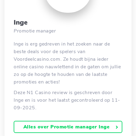
Inge
Promotie manager
Inge is erg gedreven in het zoeken naar de
beste deals voor de spelers van
Voordeelcasino.com. Ze houdt bijna ieder
online casino nauwlettend in de gaten om jullie
zo op de hoogte te houden van de laatste
promoties en acties!
Deze N1 Casino review is geschreven door
Inge en is voor het laatst gecontroleerd op 11-
09-2025.
Alles over Promotie manager Inge