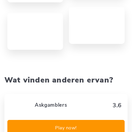
Wat vinden anderen ervan?
3.6
Askgamblers
Play now!