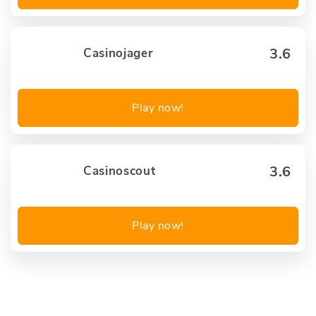
3.6
Casinojager
Play now!
3.6
Casinoscout
Play now!