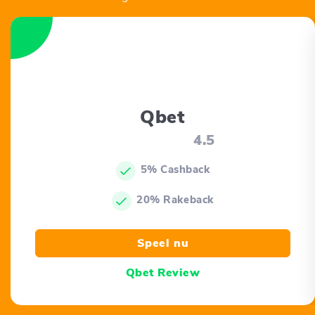
Qbet
4.5
5% Cashback
20% Rakeback
Speel nu
Qbet Review