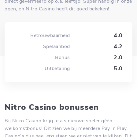
direct geverifieerd op o.a. leeftijd! Super handig in onze
ogen, en Nitro Casino heeft dit goed bekeken!
4.0
Betrouwbaarheid
4.2
Spelaanbod
2.0
Bonus
5.0
Uitbetaling
Nitro Casino bonussen
Bij Nitro Casino krijg je als nieuwe speler géén
welkomstbonus! Dit zien we bij meerdere Pay ’n Play
Casino’s dus heel erg staan we er niet van te kijken. Dit