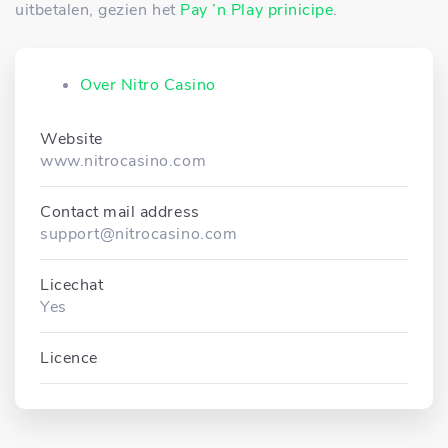
uitbetalen, gezien het
Pay ’n Play prinicipe
.
Over Nitro Casino
Website
www.nitrocasino.com
Contact mail address
support@nitrocasino.com
Licechat
Yes
Licence