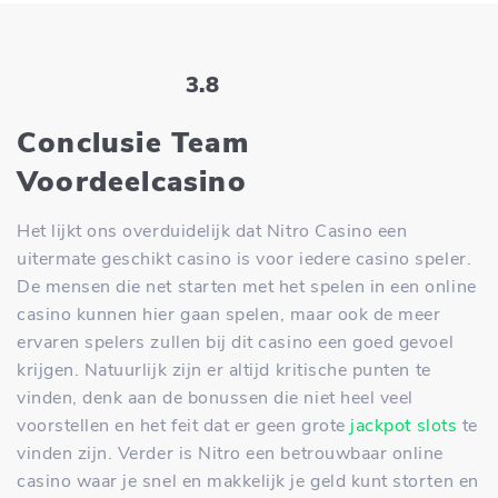
3.8
Conclusie Team
Voordeelcasino
Het lijkt ons overduidelijk dat Nitro Casino een
uitermate geschikt casino is voor iedere casino speler.
De mensen die net starten met het spelen in een online
casino kunnen hier gaan spelen, maar ook de meer
ervaren spelers zullen bij dit casino een goed gevoel
krijgen. Natuurlijk zijn er altijd kritische punten te
vinden, denk aan de bonussen die niet heel veel
voorstellen en het feit dat er geen grote
jackpot slots
te
vinden zijn. Verder is Nitro een betrouwbaar online
casino waar je snel en makkelijk je geld kunt storten en