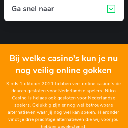
Ga snel naar
Nitro Casino Review 2025
Een nieuw Pay ’n Play Casino
Nitro Casino bonussen
Spellen van Nitro Casino
Is Nitro Casino een betrouwbaar Pay ’n Play
Live Casino
Casino?
Bij welke casino's kun je nu
Videoslots
Conclusie Team Voordeelcasino
Live Chat
nog veilig online gokken
Klachten Nitro Casino
Wat vinden anderen ervan?
Sinds 1 oktober 2021 hebben veel online casino's de
deuren gesloten voor Nederlandse spelers. Nitro
Casino is helaas ook gesloten voor Nederlandse
spelers. Gelukkig zijn er nog wel betrouwbare
alternatieven waar jij nog wel kan spelen. Hieronder
vindt je drie prachtige alternatieven die wij voor jou
hebben geselecteerd.