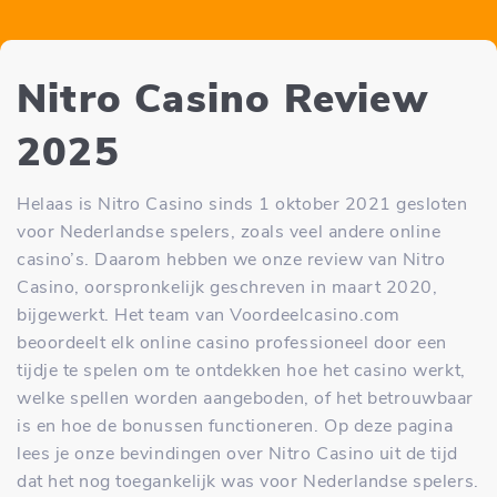
Nitro Casino Review
2025
Helaas is Nitro Casino sinds 1 oktober 2021 gesloten
voor Nederlandse spelers, zoals veel andere online
casino’s. Daarom hebben we onze review van Nitro
Casino, oorspronkelijk geschreven in maart 2020,
bijgewerkt. Het team van Voordeelcasino.com
beoordeelt elk online casino professioneel door een
tijdje te spelen om te ontdekken hoe het casino werkt,
welke spellen worden aangeboden, of het betrouwbaar
is en hoe de bonussen functioneren. Op deze pagina
lees je onze bevindingen over Nitro Casino uit de tijd
dat het nog toegankelijk was voor Nederlandse spelers.