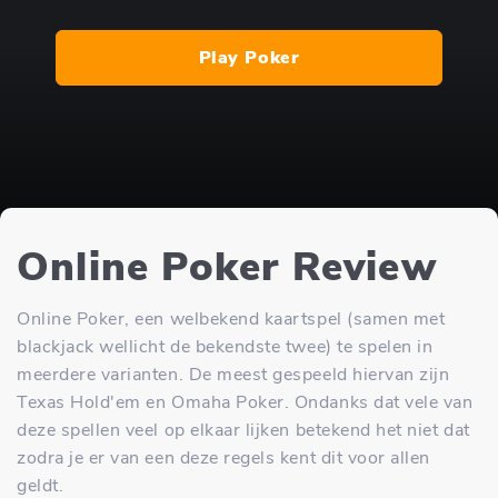
Play Poker
Online Poker Review
Online Poker, een welbekend kaartspel (samen met
blackjack wellicht de bekendste twee) te spelen in
meerdere varianten. De meest gespeeld hiervan zijn
Texas Hold'em en Omaha Poker. Ondanks dat vele van
deze spellen veel op elkaar lijken betekend het niet dat
zodra je er van een deze regels kent dit voor allen
geldt.