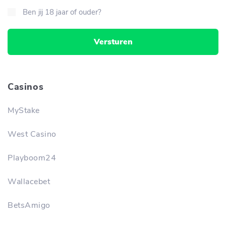
Geen
Ben jij 18 jaar of ouder?
titel
(Required)
Casinos
MyStake
West Casino
Playboom24
Wallacebet
BetsAmigo