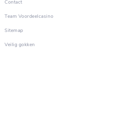
Contact
Team Voordeelcasino
Sitemap
Veilig gokken