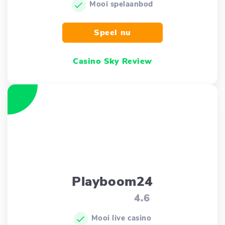
Mooi spelaanbod
Speel nu
Casino Sky Review
Playboom24
4.6
Mooi live casino