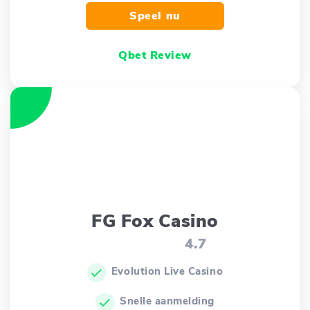
Speel nu
Qbet Review
FG Fox Casino
4.7
Evolution Live Casino
Snelle aanmelding