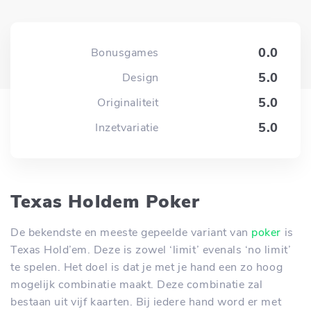
0.0
Bonusgames
5.0
Design
5.0
Originaliteit
5.0
Inzetvariatie
Texas Holdem Poker
De bekendste en meeste gepeelde variant van
poker
is
Texas Hold’em. Deze is zowel ‘limit’ evenals ‘no limit’
te spelen. Het doel is dat je met je hand een zo hoog
mogelijk combinatie maakt. Deze combinatie zal
bestaan uit vijf kaarten. Bij iedere hand word er met