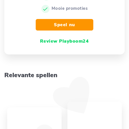
Mooie promoties
Speel nu
Review Playboom24
Relevante spellen