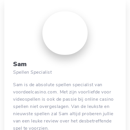
Sam
Spellen Specialist
Sam is de absolute spellen specialist van
voordeelcasino.com. Met zijn voorliefde voor
videospellen is ook de passie bij online casino
spellen niet overgeslagen. Van de leukste en
nieuwste spellen zal Sam altijd proberen jullie
van een leuke review over het desbetreffende
spel te voorzien.