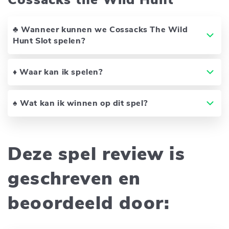
♣️ Wanneer kunnen we Cossacks The Wild
Hunt Slot spelen?
♦️ Waar kan ik spelen?
♠️ Wat kan ik winnen op dit spel?
Deze spel review is
geschreven en
beoordeeld door: