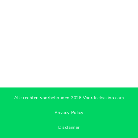
Alle rechten voorbehouden 2026 Voordeelcasino.com
Privacy Policy
Disclaimer