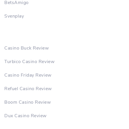
BetsAmigo
Svenplay
Casino Buck Review
Turbico Casino Review
Casino Friday Review
Refuel Casino Review
Boom Casino Review
Dux Casino Review