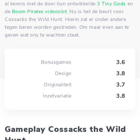
al kennis met de door hun ontwikkelde
3 Tiny Gods
en
de
Boom Pirates videoslot
. Nu is het de beurt voor
Cossacks the Wild Hunt. Hierin zal er onder andere
tegen beren worden gestreden. Om maar even aan te
geven wat ons te wachten staat.
3.6
Bonusgames
3.8
Design
3.7
Originaliteit
3.8
Inzetvariatie
Gameplay Cossacks the Wild