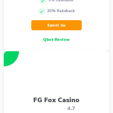
5% Cashback
20% Rakeback
Speel nu
Qbet Review
FG Fox Casino
4.7