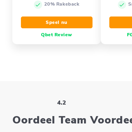
20% Rakeback
S
Speel nu
Qbet Review
F
4.2
Oordeel Team Voordee