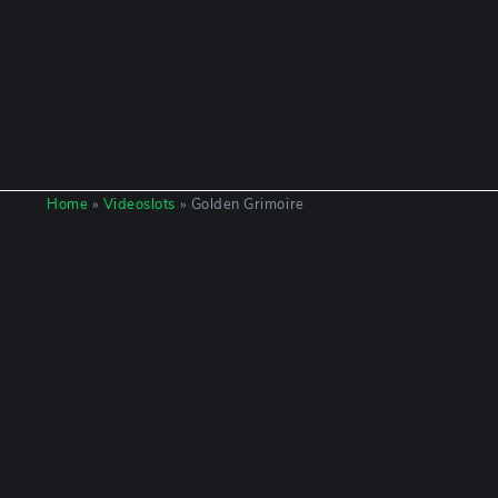
Home
»
Videoslots
»
Golden Grimoire