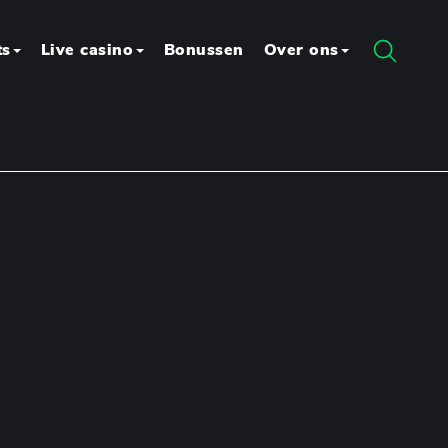
ts
Live casino
Bonussen
Over ons