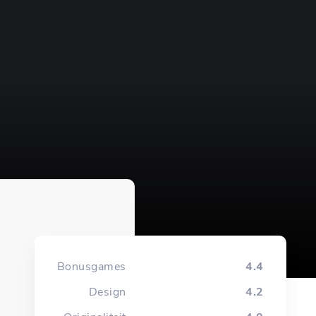
Bonusgames
4.4
Design
4.2