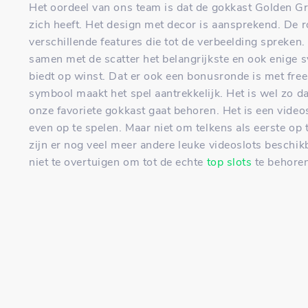
Het oordeel van ons team is dat de gokkast Golden Gr
zich heeft. Het design met decor is aansprekend. De ro
verschillende features die tot de verbeelding spreken
samen met de scatter het belangrijkste en ook enige 
biedt op winst. Dat er ook een bonusronde is met free
symbool maakt het spel aantrekkelijk. Het is wel zo da
onze favoriete gokkast gaat behoren. Het is een videos
even op te spelen. Maar niet om telkens als eerste op
zijn er nog veel meer andere leuke videoslots beschi
niet te overtuigen om tot de echte
top slots
te behoren