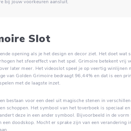
e bij jouw voorkeuren aansluit.
oire Slot
nde opening als je het design en decor ziet. Het doet wat s
rhogen het sfeereffect van het spel. Grimoire betekent vrij 
over later meer. Het videoslot speel je op veertig winlijne
age van Golden Grimoire bedraagt 96,44% en dat is een prima
 spelen met de laagste inzet.
ijen bestaan voor een deel uit magische stenen in verschille
en en schoppen. Het symbool van het toverboek is speciaal en
verandert deze in een ander symbool. Bijvoorbeeld in de vor
 een doodskop. Mocht er sprake zijn van een verandering in
aan.