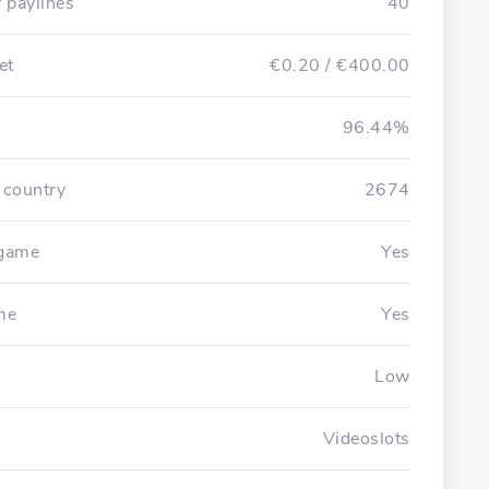
 paylines
40
et
€0.20 / €400.00
96.44%
 country
2674
 game
Yes
me
Yes
Low
Videoslots