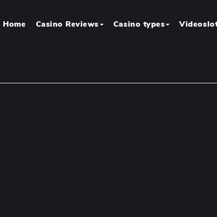
Home
Casino Reviews
Casino types
Videoslo