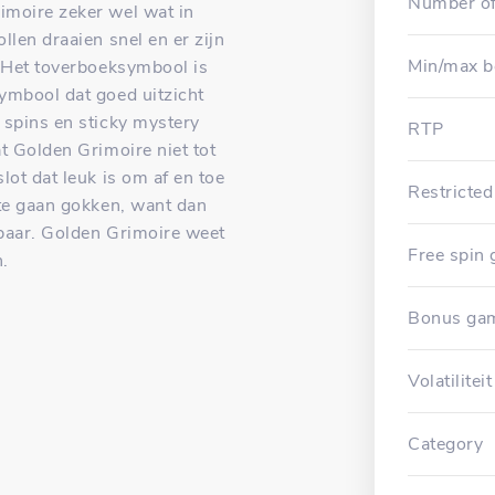
Number of
imoire zeker wel wat in
llen draaien snel en er zijn
Min/max b
. Het toverboeksymbool is
symbool dat goed uitzicht
 spins en sticky mystery
RTP
t Golden Grimoire niet tot
lot dat leuk is om af en toe
Restricted
 te gaan gokken, want dan
kbaar. Golden Grimoire weet
Free spin
.
Bonus ga
Volatiliteit
Category