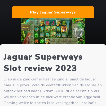
Play Jaguar Superways
Jaguar Superways
Slot review 2023
Diep in de Zuid-Amerikaanse jungle, jaagt de Jaguar
naar zijn prooi. Volg de voetafdrukken van de Jaguar en
ontdek het pad naar rijkdom. Zo luidt de eerste zin als
wij ons verdiepen in de nieuwste creatie van Yggdrasil
Gaming welke te spelen is in veel Yggdrasil casino's.