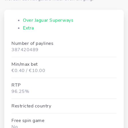
Over Jaguar Superways
Extra
Number of paylines
387420489
Min/max bet
€0.40 / €10.00
RTP
96.25%
Restricted country
Free spin game
No