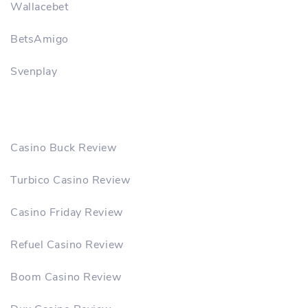
Wallacebet
BetsAmigo
Svenplay
Casino Buck Review
Turbico Casino Review
Casino Friday Review
Refuel Casino Review
Boom Casino Review