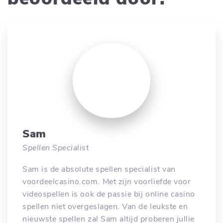
Sam
Spellen Specialist
Sam is de absolute spellen specialist van
voordeelcasino.com. Met zijn voorliefde voor
videospellen is ook de passie bij online casino
spellen niet overgeslagen. Van de leukste en
nieuwste spellen zal Sam altijd proberen jullie