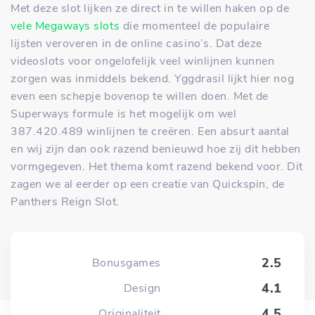
Met deze slot lijken ze direct in te willen haken op de
vele Megaways slots
die momenteel de populaire
lijsten veroveren in de online casino’s. Dat deze
videoslots voor ongelofelijk veel winlijnen kunnen
zorgen was inmiddels bekend. Yggdrasil lijkt hier nog
even een schepje bovenop te willen doen. Met de
Superways formule is het mogelijk om wel
387.420.489 winlijnen te creëren. Een absurt aantal
en wij zijn dan ook razend benieuwd hoe zij dit hebben
vormgegeven. Het thema komt razend bekend voor. Dit
zagen we al eerder op een creatie van Quickspin, de
Panthers Reign Slot.
2.5
Bonusgames
4.1
Design
4.5
Originaliteit