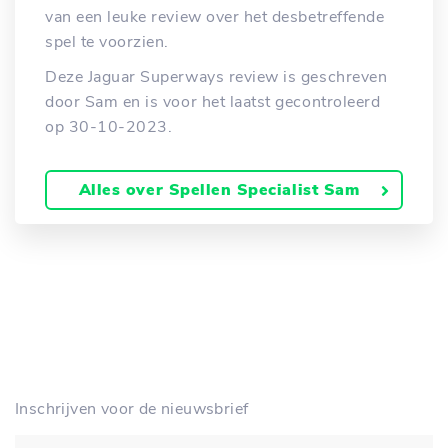
van een leuke review over het desbetreffende
spel te voorzien.
Deze Jaguar Superways review is geschreven
door Sam en is voor het laatst gecontroleerd
op 30-10-2023.
Alles over Spellen Specialist Sam
Inschrijven voor de nieuwsbrief
Naam