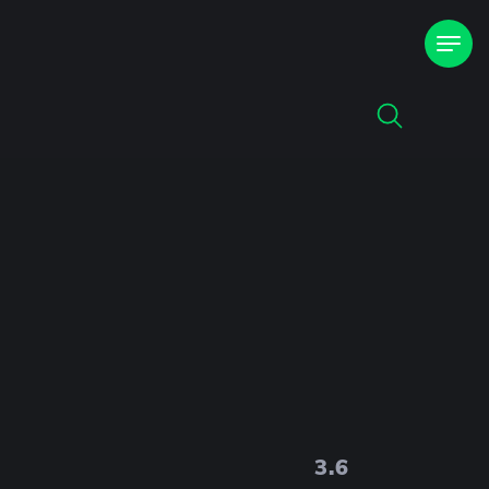
Home
»
Videoslots
»
Jaguar Superways
3.6