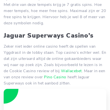
Met drie van deze tempels krijg je 7 gratis spins. Hoe
meer tempels, hoe meer free spins. Maximaal zijn er 20
free spins te krijgen. Hiervoor heb je wel 8 of meer van
deze symbolen nodig.
Jaguar Superways Casino’s
Zeker niet ieder online casino heeft de spellen van
Yggdrasil in de lobby staan. Top casino’s echter wel. En
dat zijn uiteraard altijd de online gokaanbieders waar
wij naar op zoek zijn. Zoals bijvoorbeeld te lezen is in
de Cookie Casino review of bij
Wallacebet
. Maar in een
van onze review over
Pino Casino
heeft Jaguar
Superways ook in het aanbod zitten.