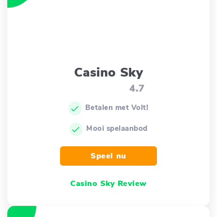
Casino Sky
4.7
Betalen met Volt!
Mooi spelaanbod
Speel nu
Casino Sky Review