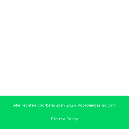
Alle rechten voorbehouden 2026 Voordeelcasino.com
Privacy Policy