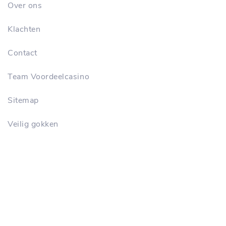
Over ons
Klachten
Contact
Team Voordeelcasino
Sitemap
Veilig gokken