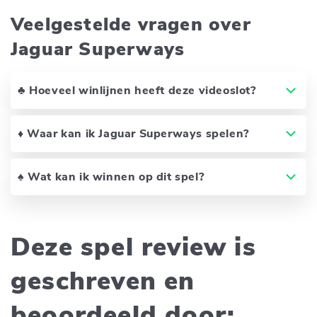
Veelgestelde vragen over
Jaguar Superways
♣️ Hoeveel winlijnen heeft deze videoslot?
♦️ Waar kan ik Jaguar Superways spelen?
♠️ Wat kan ik winnen op dit spel?
Deze spel review is
geschreven en
beoordeeld door: