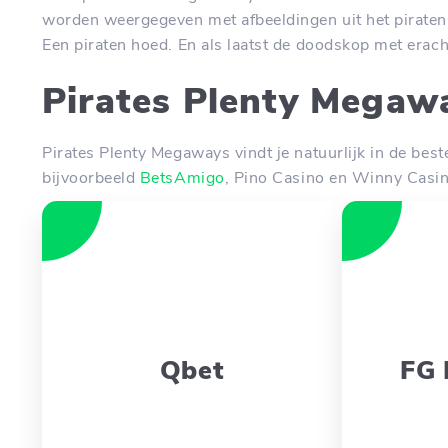
worden weergegeven met afbeeldingen uit het piraten 
Een piraten hoed. En als laatst de doodskop met erach
Pirates Plenty Megaw
Pirates Plenty Megaways vindt je natuurlijk in de bes
bijvoorbeeld
BetsAmigo
, Pino Casino en Winny Casino
Qbet
FG 