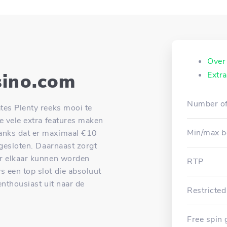
Over
sino.com
Extra
Number of
tes Plenty reeks mooi te
De vele extra features maken
Min/max b
danks dat er maximaal €10
tgesloten. Daarnaast zorgt
er elkaar kunnen worden
RTP
s een top slot die absoluut
 enthousiast uit naar de
Restricted
Free spin