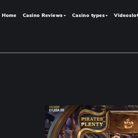
Home
Casino Reviews
Casino types
Videoslo