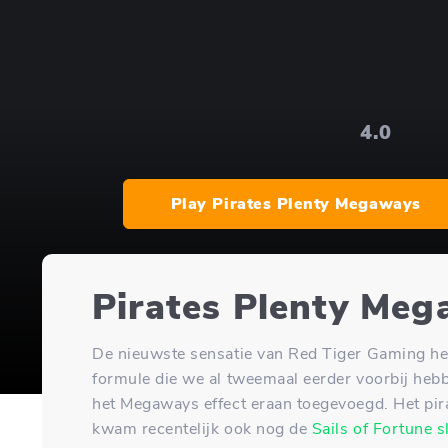
4.0
Play Pirates Plenty Megaways
Pirates Plenty Meg
De nieuwste sensatie van Red Tiger Gaming hee
formule die we al tweemaal eerder voorbij he
het Megaways effect eraan toegevoegd. Het pirat
kwam recentelijk ook nog de
Sails of Fortune s