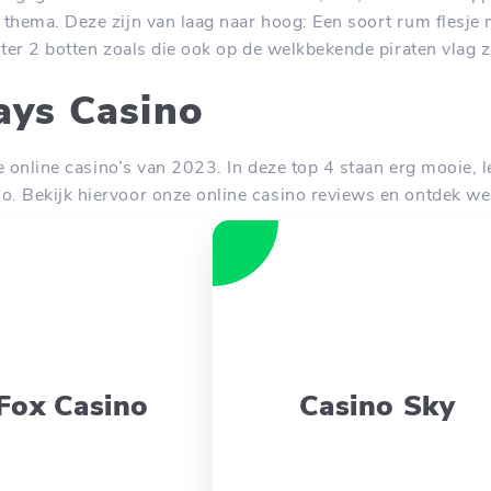
thema. Deze zijn van laag naar hoog: Een soort rum flesje
ter 2 botten zoals die ook op de welkbekende piraten vlag zi
ays Casino
te online casino’s van 2023. In deze top 4 staan erg mooie, 
. Bekijk hiervoor onze online casino reviews en ontdek welk
Fox Casino
Casino Sky