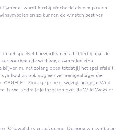
 Symbool wordt hierbij afgebeeld als een piraten
 winsymbolen en zo kunnen de winsten best ver
 in het speelveld bevindt steeds dichterbij naar de
n waar voorheen de wild ways symbolen zich
lijven nu net zolang open totdat jij het spel afsluit.
ild symbool zit ook nog een vermenigvuldiger die
. OPGELET, Zodra je je inzet wijzigt ben je je Wild
l is wel zodra je je inzet terugzet de Wild Ways er
pen. Oftewel de vier seizoenen. De hoge winsymbolen