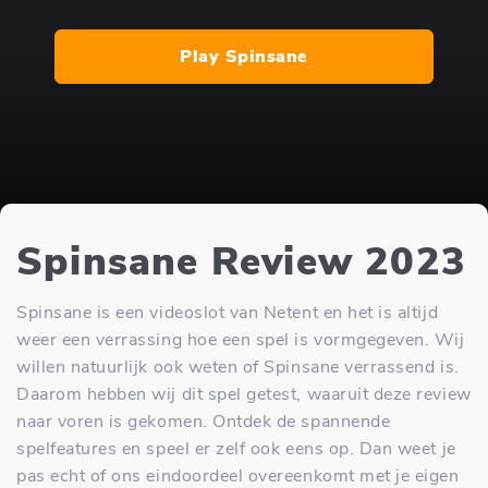
Play Spinsane
Spinsane Review 2023
Spinsane is een videoslot van Netent en het is altijd
weer een verrassing hoe een spel is vormgegeven. Wij
willen natuurlijk ook weten of Spinsane verrassend is.
Daarom hebben wij dit spel getest, waaruit deze review
naar voren is gekomen. Ontdek de spannende
spelfeatures en speel er zelf ook eens op. Dan weet je
pas echt of ons eindoordeel overeenkomt met je eigen