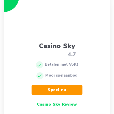
Casino Sky
4.7
Betalen met Volt!
Mooi spelaanbod
Speel nu
Casino Sky Review