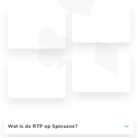
Wat is de RTP op Spinsane?