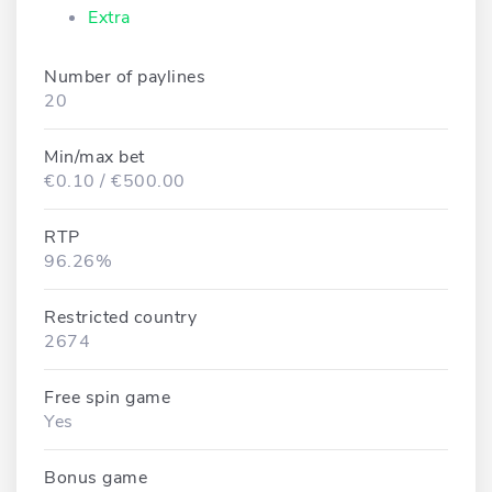
Extra
Number of paylines
20
Min/max bet
€0.10 / €500.00
RTP
96.26%
Restricted country
2674
Free spin game
Yes
Bonus game