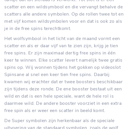
scatter en een wildsymbool en die vervangt behalve de
scatters alle andere symbolen. Op de rollen twee tot en
met vijf komen wildsymbolen voor en dat is ook zo als
je in de free spins terechtkomt.
Het wolfsymbool in het licht van de maand vormt een
scatter en als er daar vijf van te zien zijn, krijg je tien
free spins. Er zijn maximaal dertig free spins in één
keer te winnen. Elke scatter levert namelijk twee gratis
spins op. Wij wonnen tijdens het gokken op videoslot
Spinsane al snel een keer tien free spins. Daarbij
kwamen wij erachter dat er twee boosters beschikbaar
zijn tijdens deze ronde. De ene booster bestaat uit een
wild en dat is een hele speciale, want de hele rol is
daarmee wild. De andere booster voorziet in een extra
free spin als er weer een scatter in beeld komt.
De Super symbolen zijn herkenbaar als de speciale
uitvoering van de standaard symbolen, zoals de wolf,