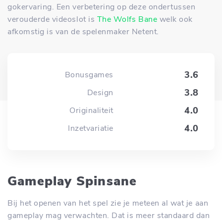
gokervaring. Een verbetering op deze ondertussen
verouderde videoslot is
The Wolfs Bane
welk ook
afkomstig is van de spelenmaker Netent.
3.6
Bonusgames
3.8
Design
4.0
Originaliteit
4.0
Inzetvariatie
Gameplay Spinsane
Bij het openen van het spel zie je meteen al wat je aan
gameplay mag verwachten. Dat is meer standaard dan