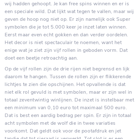
wij hadden gehoopt. Je kan free spins winnen en er is
een speciale wild. Dat lijkt wat tegen te vallen, maar wij
geven de hoop nog niet op. Er zijn namelijk ook Super
symbolen die je tot 5.000 keer je inzet laten winnen.
Eerst maar even echt gokken en dan verder oordelen.
Het decor is niet spectaculair te noemen, want het
enige wat je ziet zijn vijf rollen in geboden vorm. Dat
doet een beetje retroachtig aan.
Op de vijf rollen zijn de drie rijen niet begrensd en lijk
daarom te hangen. Tussen de rollen zijn er flikkerende
lichtjes te zien die opschijnen. Het opvallende is dat
niet elk rol gevuld is met symbolen, maar er zijn wel in
totaal zeventwintig winlijnen. De inzet is instelbaar met
een minimum van 0,10 euro tot maximaal 500 euro.
Dat is best een aardig bedrag per spin. Er zijn in totaal
acht symbolen met de wolf die in twee variaties
voorkomt. Dat geldt ook voor de pootafdruk en jet
tandje dat tot sieraad is verwerkt. Tot slot is er een