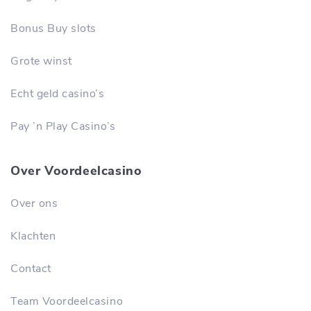
Bonus Buy slots
Grote winst
Echt geld casino’s
Pay ’n Play Casino’s
Over Voordeelcasino
Over ons
Klachten
Contact
Team Voordeelcasino