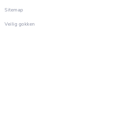
Sitemap
Veilig gokken