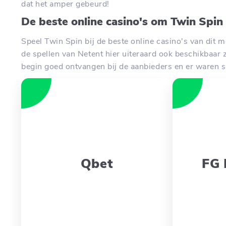
dat het amper gebeurd!
De beste online casino's om Twin Spin 
Speel Twin Spin bij de beste online casino's van dit 
de spellen van Netent hier uiteraard ook beschikbaar 
begin goed ontvangen bij de aanbieders en er waren s
Qbet
FG 