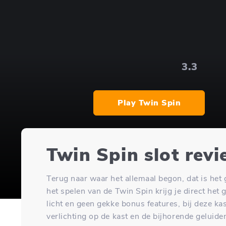
3.3
Play Twin Spin
Twin Spin slot rev
Terug naar waar het allemaal begon, dat is het g
het spelen van de Twin Spin krijg je direct het 
licht en geen gekke bonus features, bij deze ka
verlichting op de kast en de bijhorende geluide