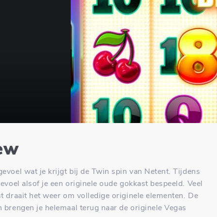
iew
evoel wat je krijgt bij de Twin spin van Netent. Tijdens
gevoel alsof je een originele oude gokkast bespeeld. Veel
st draait het weer om volledige originele elementen. De
n brengen je helemaal terug naar de originele Vegas