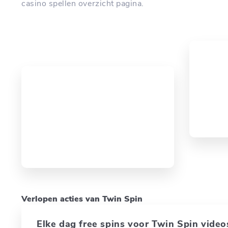
casino spellen overzicht pagina.
Verlopen acties van Twin Spin
Elke dag free spins voor Twin Spin video