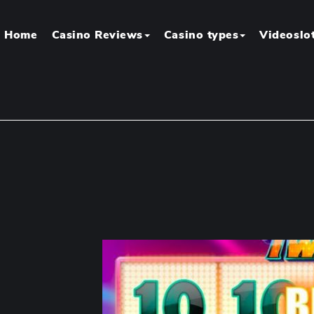
Home
Casino Reviews
Casino types
Videoslo