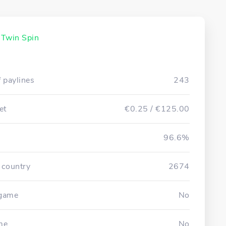
 Twin Spin
 paylines
243
et
€0.25 / €125.00
96.6%
 country
2674
 game
No
me
No