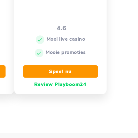
4.6
Mooi live casino
Mooie promoties
Speel nu
Review Playboom24