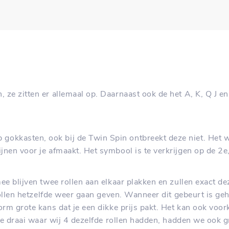
 ze zitten er allemaal op. Daarnaast ook de het A, K, Q J 
okkasten, ook bij de Twin Spin ontbreekt deze niet. Het w
nen voor je afmaakt. Het symbool is te verkrijgen op de 2e,
mee blijven twee rollen aan elkaar plakken en zullen exact d
rollen hetzelfde weer gaan geven. Wanneer dit gebeurt is gehe
norm grote kans dat je een dikke prijs pakt. Het kan ook vo
dere draai waar wij 4 dezelfde rollen hadden, hadden we ook