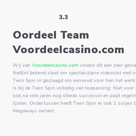
3.3
Oordeel Team
Voordeelcasino.com
Wij van
Voordeelcasino.com
vinden dit een zeer gesl
NetEnt bekend staat om spectaculaire videoslot met vee
Twin Spin in geslaagd om eenvoud voor hen het werk t
is bij de Twin Spin volledig van toepassing. Niet voor n
ook na vele jaren nog steeds succesvol en popt regelm
lijsten. Ondertussen heeft Twin Spin er ook 2 zusjes 
Megaways variant.