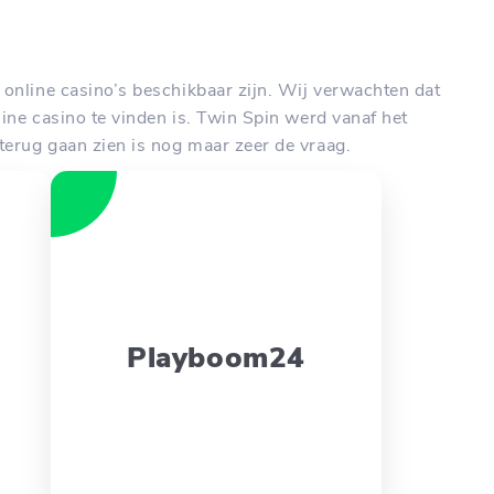
 online casino’s beschikbaar zijn. Wij verwachten dat
ine casino te vinden is. Twin Spin werd vanaf het
terug gaan zien is nog maar zeer de vraag.
Playboom24