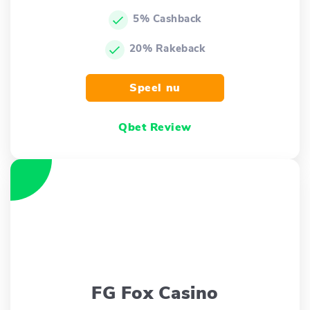
5% Cashback
20% Rakeback
Speel nu
Qbet Review
FG Fox Casino