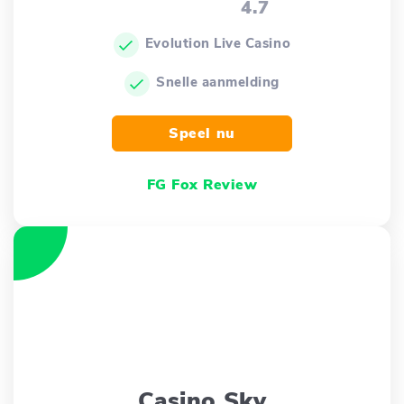
4.7
Evolution Live Casino
Snelle aanmelding
Speel nu
FG Fox Review
Casino Sky