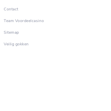
Contact
Team Voordeelcasino
Sitemap
Veilig gokken