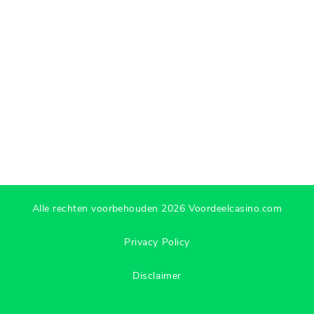
Alle rechten voorbehouden 2026 Voordeelcasino.com
Privacy Policy
Disclaimer