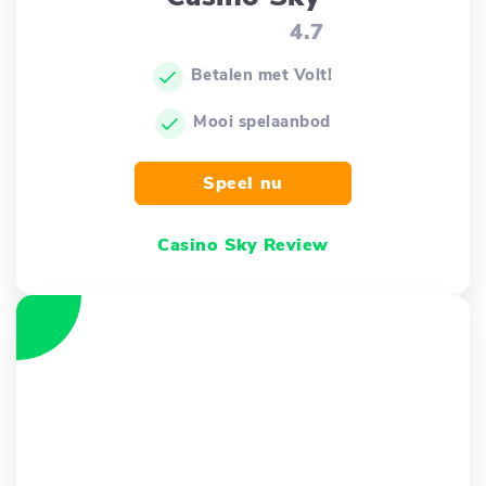
4.7
Betalen met Volt!
Mooi spelaanbod
Speel nu
Casino Sky Review