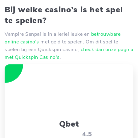
Bij welke casino’s is het spel
te spelen?
Vampire Senpai is in allerlei leuke en
betrouwbare
online casino’s
met geld te spelen. Om dit spel te
spelen bij een Quickspin casino,
check dan onze pagina
met Quickspin Casino's
.
Qbet
4.5