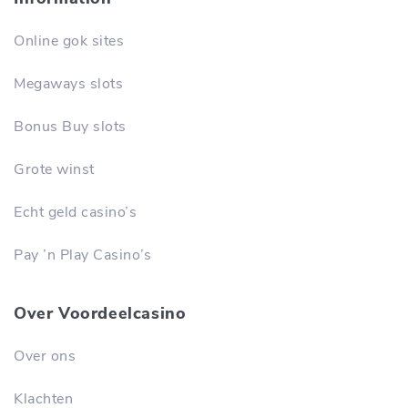
Online gok sites
Megaways slots
Bonus Buy slots
Grote winst
Echt geld casino’s
Pay ’n Play Casino’s
Over Voordeelcasino
Over ons
Klachten