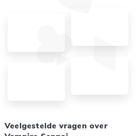
Veelgestelde vragen over