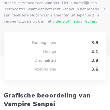
maar niet zomaar een vampier. Het is namelijk een
leermeester, want dat betekent Senpai in het Japans. Er
zijn meerdere slots waar elementen uit Japan in zijn
verwerkt, zoals ook in het
videoslot Happy Riches
.
3.8
Bonusgames
4.1
Design
3.9
Originaliteit
3.6
Inzetvariatie
Grafische beoordeling van
Vampire Senpai