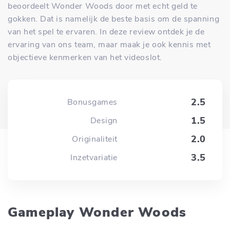
beoordeelt Wonder Woods door met echt geld te
gokken. Dat is namelijk de beste basis om de spanning
van het spel te ervaren. In deze review ontdek je de
ervaring van ons team, maar maak je ook kennis met
objectieve kenmerken van het videoslot.
2.5
Bonusgames
1.5
Design
2.0
Originaliteit
3.5
Inzetvariatie
Gameplay Wonder Woods