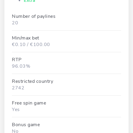
Extra
Number of paylines
20
Min/max bet
€0.10 / €100.00
RTP
96.03%
Restricted country
2742
Free spin game
Yes
Bonus game
No