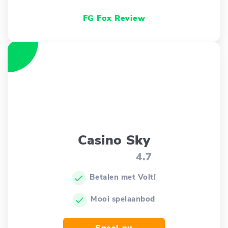
FG Fox Review
Casino Sky
4.7
Betalen met Volt!
Mooi spelaanbod