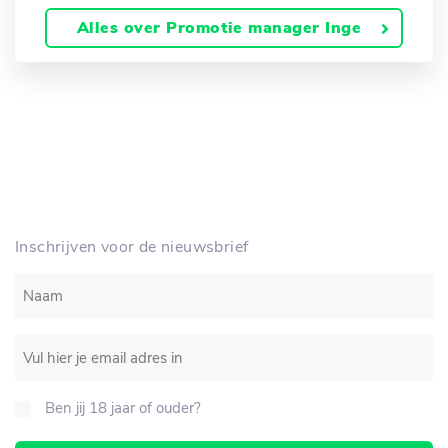
Alles over Promotie manager Inge
Inschrijven voor de nieuwsbrief
Naam
E-
mailadres
Geen
Ben jij 18 jaar of ouder?
titel