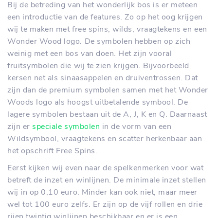
Bij de betreding van het wonderlijk bos is er meteen
een introductie van de features. Zo op het oog krijgen
wij te maken met free spins, wilds, vraagtekens en een
Wonder Wood logo. De symbolen hebben op zich
weinig met een bos van doen. Het zijn vooral
fruitsymbolen die wij te zien krijgen. Bijvoorbeeld
kersen net als sinaasappelen en druiventrossen. Dat
zijn dan de premium symbolen samen met het Wonder
Woods logo als hoogst uitbetalende symbool. De
lagere symbolen bestaan uit de A, J, K en Q. Daarnaast
zijn er
speciale symbolen
in de vorm van een
Wildsymbool, vraagtekens en scatter herkenbaar aan
het opschrift Free Spins.
Eerst kijken wij even naar de spelkenmerken voor wat
betreft de inzet en winlijnen. De minimale inzet stellen
wij in op 0,10 euro. Minder kan ook niet, maar meer
wel tot 100 euro zelfs. Er zijn op de vijf rollen en drie
rijen twintig winlijnen beschikbaar en er is een