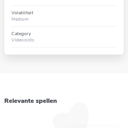
Volatiliteit
Medium
Category
Videoslots
Relevante spellen