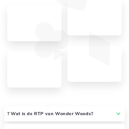
? Wat is de RTP van Wonder Woods?