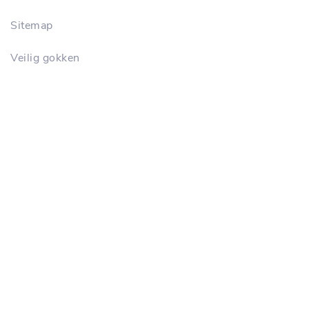
Sitemap
Veilig gokken