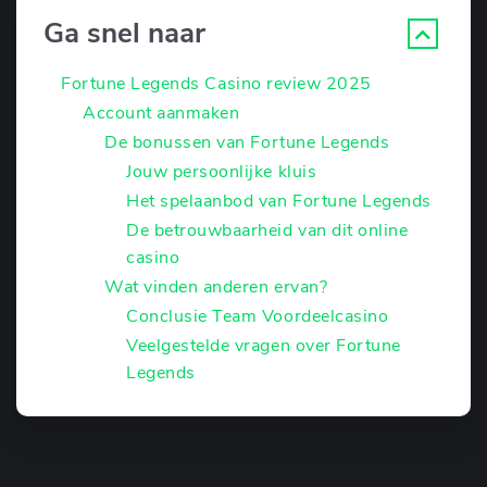
Ga snel naar
Fortune Legends Casino review 2025
Account aanmaken
De bonussen van Fortune Legends
Jouw persoonlijke kluis
Het spelaanbod van Fortune Legends
De betrouwbaarheid van dit online
casino
Wat vinden anderen ervan?
Conclusie Team Voordeelcasino
Veelgestelde vragen over Fortune
Legends