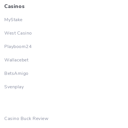
Casinos
MyStake
West Casino
Playboom24
Wallacebet
BetsAmigo
Svenplay
Casino Buck Review