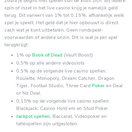
zodra je begint met spelen vult de kluis zich. Bij iedere
spin of inzet in het live casino krijg je nameljik geld
terug. Dit varieert van 1% tot 0,15%, afhankelijk welk
spel je speelt. Het geld dat je hier opbouwt is direct
cash wat je kunt uitbetalen. Geen rondspeel-
voorwaarden of andere onzin. Dit is wat je per spel
terugkrijgt:
1% op
Book of Dead
(Vault Boost)
0,5% op alle andere videoslots
0,5% op de volgende live casino spellen:
Roulette, Monopoly, Dream Catcher, Dragon
Tiger, Footbal Studio, Three Card
Poker
en Deal
or No Deal.
0,15% op de volgende live casino spellen:
Blackjack, Casino Hold em en Stud Poker.
Jackpot spellen
, Baccarat, Videopoker en
tafelspellen zijn uitgesloten.