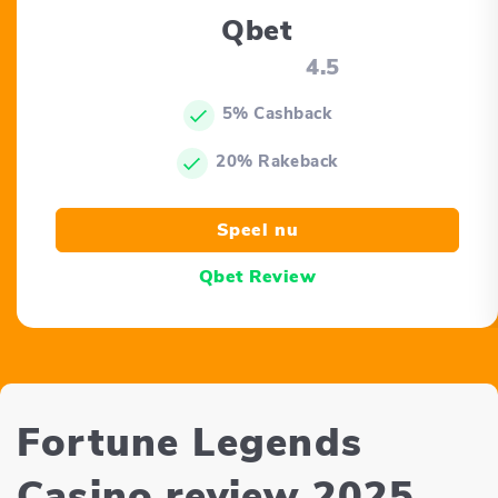
Qbet
4.5
5% Cashback
20% Rakeback
Speel nu
Qbet Review
Fortune Legends
Casino review 2025