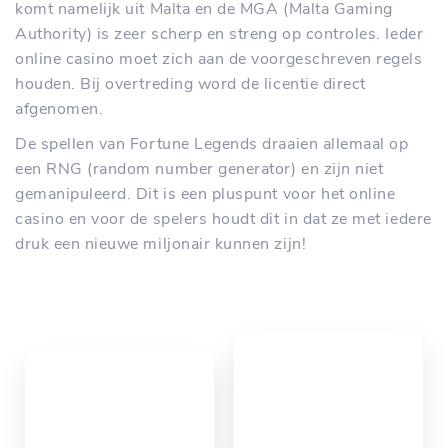
komt namelijk uit Malta en de MGA (Malta Gaming
Authority) is zeer scherp en streng op controles. Ieder
online casino moet zich aan de voorgeschreven regels
houden. Bij overtreding word de licentie direct
afgenomen.
De spellen van Fortune Legends draaien allemaal op
een RNG (random number generator) en zijn niet
gemanipuleerd. Dit is een pluspunt voor het online
casino en voor de spelers houdt dit in dat ze met iedere
druk een nieuwe miljonair kunnen zijn!