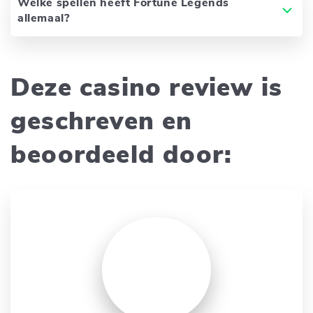
Welke spellen heeft Fortune Legends
allemaal?
Deze casino review is
geschreven en
beoordeeld door: