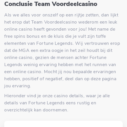
Conclusie Team Voordeelcasino
Als we alles voor onszelf op een rijtje zetten, dan lijkt
het erop dat Team Voordeelcasino wederom een leuk
online casino heeft gevonden voor jou! Met name de
free spins bonus en de kluis die je vult zijn toffe
elementen van Fortune Legends. Wij vertrouwen erop
dat de MGA een extra oogje in het zeil houdt bij dit
online casino, gezien de mensen achter Fortune
Legends weinig ervaring hebben met het runnen van
een online casino. Mocht jij nou bepaalde ervaringen
hebben, positief of negatief, deel dan op deze pagina
jou ervaring.
Hieronder vind je onze casino details, waar je alle
details van Fortune Legends eens rustig en
overzichtelijk kan doornemen.