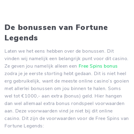
De bonussen van Fortune
Legends
Laten we het eens hebben over de bonussen. Dit
vinden wij namelijk een belangrijk punt voor dit casino.
Ze geven jou namelijk alleen een
Free Spins bonus
zodra je je eerste storting hebt gedaan. Dit is niet heel
erg gebruikelijk, want de meeste online casino’s gooien
met allerlei bonussen om jou binnen te halen. Soms
wel tot €1000,- aan extra (bonus) geld. Hier hangen
dan wel allemaal extra bonus rondspeel voorwaarden
aan. Deze voorwaarden vind je niet bij dit online
casino. Dit zijn de voorwaarden voor de Free Spins van
Fortune Legends: