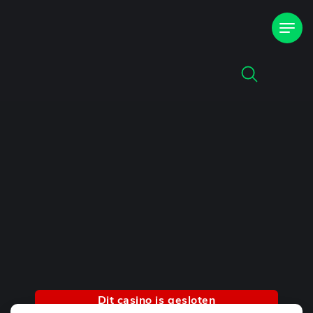
Home
»
Casino reviews
»
Fortune Legends
Dit casino is gesloten