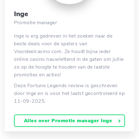
Inge
Promotie manager
Inge is erg gedreven in het zoeken naar de
beste deals voor de spelers van
Voordeelcasino.com. Ze houdt bijna ieder
online casino nauwlettend in de gaten om jullie
zo op de hoogte te houden van de laatste
promoties en acties!
Deze Fortune Legends review is geschreven
door Inge en is voor het laatst gecontroleerd op
11-09-2025.
Alles over Promotie manager Inge