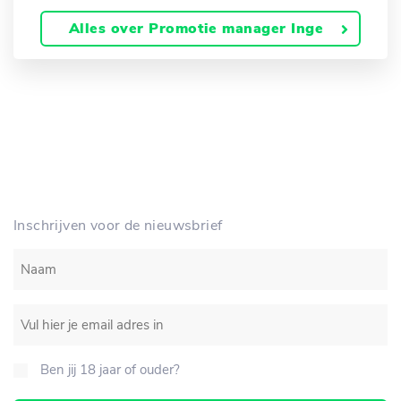
Alles over Promotie manager Inge
Inschrijven voor de nieuwsbrief
Naam
E-
mailadres
Geen
Ben jij 18 jaar of ouder?
titel