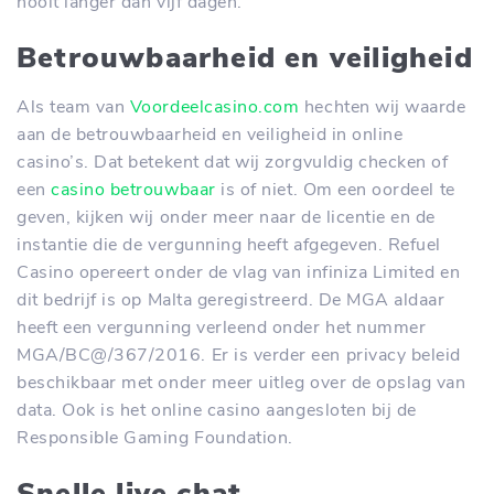
nooit langer dan vijf dagen.
Betrouwbaarheid en veiligheid
Als team van
Voordeelcasino.com
hechten wij waarde
aan de betrouwbaarheid en veiligheid in online
casino’s. Dat betekent dat wij zorgvuldig checken of
een
casino betrouwbaar
is of niet. Om een oordeel te
geven, kijken wij onder meer naar de licentie en de
instantie die de vergunning heeft afgegeven. Refuel
Casino opereert onder de vlag van infiniza Limited en
dit bedrijf is op Malta geregistreerd. De MGA aldaar
heeft een vergunning verleend onder het nummer
MGA/BC@/367/2016. Er is verder een privacy beleid
beschikbaar met onder meer uitleg over de opslag van
data. Ook is het online casino aangesloten bij de
Responsible Gaming Foundation.
Snelle live chat