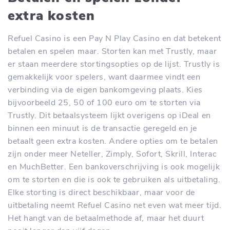
extra kosten
Refuel Casino is een Pay N Play Casino en dat betekent
betalen en spelen maar. Storten kan met Trustly, maar
er staan meerdere stortingsopties op de lijst. Trustly is
gemakkelijk voor spelers, want daarmee vindt een
verbinding via de eigen bankomgeving plaats. Kies
bijvoorbeeld 25, 50 of 100 euro om te storten via
Trustly. Dit betaalsysteem lijkt overigens op iDeal en
binnen een minuut is de transactie geregeld en je
betaalt geen extra kosten. Andere opties om te betalen
zijn onder meer Neteller, Zimply, Sofort, Skrill, Interac
en MuchBetter. Een bankoverschrijving is ook mogelijk
om te storten en die is ook te gebruiken als uitbetaling.
Elke storting is direct beschikbaar, maar voor de
uitbetaling neemt Refuel Casino net even wat meer tijd.
Het hangt van de betaalmethode af, maar het duurt