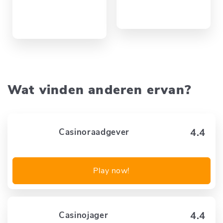
Wat vinden anderen ervan?
4.4
Casinoraadgever
Play now!
4.4
Casinojager