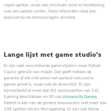
regels gelden, zoals een minimale inzet en berekening
over een aantal rondes. Deze informatie staat dan
expliciet bij de toernooiregels vermeld.
Lange lijst met game studio’s
Er zijn veel verschillende game studio’s waar Refuel
Casino gebruik van maakt. Dat geeft meteen de
garantie af dat niet alleen het aanbod met casino
games groot is, maar ook de diversiteit. Er zijn
bijvoorbeeld al meer dan 60 casinospellen van 1x2
Gaming beschikbaar en 55 van
Ainsworth Games
.
Netent is een van de grotere leveranciers met meer dan
100 spellen net als Microgaming. Er zijn ook kleine