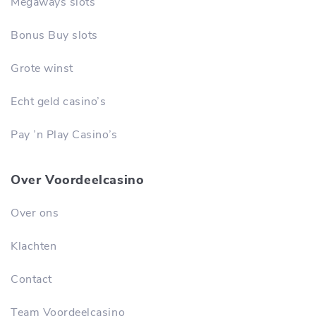
Megaways slots
Bonus Buy slots
Grote winst
Echt geld casino’s
Pay ’n Play Casino’s
Over Voordeelcasino
Over ons
Klachten
Contact
Team Voordeelcasino