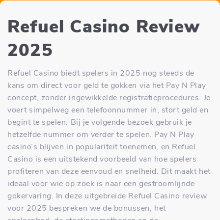
Refuel Casino Review
2025
Refuel Casino biedt spelers in 2025 nog steeds de
kans om direct voor geld te gokken via het Pay N Play
concept, zonder ingewikkelde registratieprocedures. Je
voert simpelweg een telefoonnummer in, stort geld en
begint te spelen. Bij je volgende bezoek gebruik je
hetzelfde nummer om verder te spelen. Pay N Play
casino’s blijven in populariteit toenemen, en Refuel
Casino is een uitstekend voorbeeld van hoe spelers
profiteren van deze eenvoud en snelheid. Dit maakt het
ideaal voor wie op zoek is naar een gestroomlijnde
gokervaring. In deze uitgebreide Refuel Casino review
voor 2025 bespreken we de bonussen, het