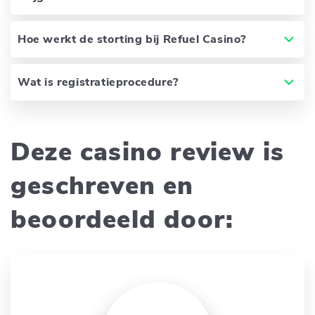
Hoe werkt de storting bij Refuel Casino?
Wat is registratieprocedure?
Deze casino review is
geschreven en
beoordeeld door: