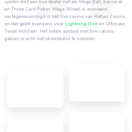
spelen met een live dealer net als Mega Ball, baccarat
en Three Card Poker. Mega Wheel is eveneens
vertegenwoordigd in het live casino van Refuel Casino
en dat geldt eveneens voor
Lightning Dice
en Ultimate
Texas Hold’em. Het totale aanbod met live casino
games is echt indrukwekkend te noemen.