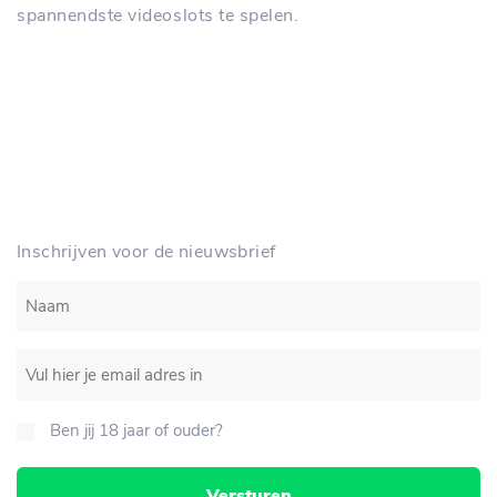
spannendste videoslots te spelen.
Inschrijven voor de nieuwsbrief
Naam
E-
mailadres
Geen
Ben jij 18 jaar of ouder?
titel
(Required)