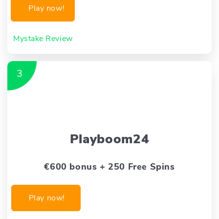
Play now!
Mystake Review
3
Playboom24
€600 bonus + 250 Free Spins
Play now!