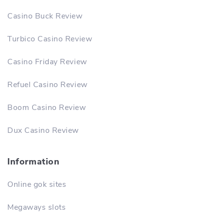
Casino Buck Review
Turbico Casino Review
Casino Friday Review
Refuel Casino Review
Boom Casino Review
Dux Casino Review
Information
Online gok sites
Megaways slots