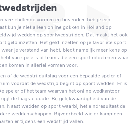
wedstrijden
ei verschillende vormen en bovendien heb je een
st kun je niet alleen online gokken in Holland op
eldwijd wedden op sportwedstrijden. Dat maakt het ook
ort geld inzetten. Het geld inzetten op je favoriete sport
 waar je verstand van hebt, biedt namelijk meer kans op
hebt van spelers of teams die een sport uitoefenen waar
en komen in allerlei vormen voor.
n of de wedstrijduitslag voor een bepaalde speler of
t ruim voordat de wedstrijd begint op sport wedden. Er is
De speler of het team waarvan het online wedkantoor
ijgt de laagste quote. Bij gelijkwaardigheid van de
gen. Naast wedden op sport waarbij het eindresultaat de
 andere weddenschappen. Bijvoorbeeld wie er kampioen
arten er tijdens een wedstrijd vallen.