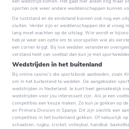
een wedstrijd komen. Het gaat hier alleen nog maar om 
sporten ook weer andere weddenschappen kunnen v
De ruststand en de eindstand kunnen ook nog een ui
sluiten. Verder zijn er weddenschappen die al vroeg i
lang moet wachten op de uitslag. Wie wordt er bijvoo
heb je weer een optie om te voorspellen wie als eerst
een corner krijgt. Bij live wedden veranderen overigen
verstand hebt van voetbal dan kun je met sportwedd
Wedstrijden in het buitenland
Bij online casino’s die sportsbook aanbieden, zoals 
om in het buitenland te wedden. De aangeboden spor
wedstrijden in Nederland. Je kunt heel gemakkelijk o
wedstrijden voor jou interessant zijn. Als je een voetb
competities een keuze maken. Zo kun je gokken op de
en Primera Division in Spanje. Dit zijn slechts een aa
competities in het buitenland gokken. Of natuurlijk o
schaatsen, rugby, cricket, volleybal, handbal, basket