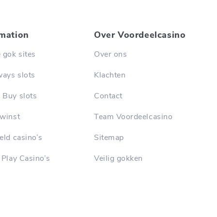
rmation
Over Voordeelcasino
 gok sites
Over ons
ays slots
Klachten
 Buy slots
Contact
 winst
Team Voordeelcasino
eld casino’s
Sitemap
 Play Casino’s
Veilig gokken