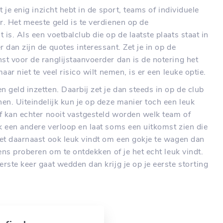
t je enig inzicht hebt in de sport, teams of individuele
r. Het meeste geld is te verdienen op de
is. Als een voetbalclub die op de laatste plaats staat in
 dan zijn de quotes interessant. Zet je in op de
st voor de ranglijstaanvoerder dan is de notering het
aar niet te veel risico wilt nemen, is er een leuke optie.
 geld inzetten. Daarbij zet je dan steeds in op de club
nen. Uiteindelijk kun je op deze manier toch een leuk
af kan echter nooit vastgesteld worden welk team of
k een andere verloop en laat soms een uitkomst zien die
het daarnaast ook leuk vindt om een gokje te wagen dan
eens proberen om te ontdekken of je het echt leuk vindt.
rste keer gaat wedden dan krijg je op je eerste storting