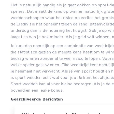
Het is natuurlijk handig als je gaat gokken op sport da
spelers. Dat maakt de kans op winnen natuurlijk grote
weddenschappen waar het risico op verlies het grootst 
de Eredivisie het opneemt tegen de ranglijstaanvoerder
underdog dan is de notering het hoogst. Gok je op win
laagst en win je ook minder. Als je geld wilt winnen, m
Je kunt dan namelijk op een combinatie van wedstrijden
die statistisch gezien de meeste kans heeft om te win
bedrag winnen zonder al te veel risico te lopen. Voor
welke speler gaat winnen. Elke wedstrijd kent namelij
je helemaal niet verwacht. Als je van sport houdt en 
is sport wedden echt wat voor jou. Je kunt het altijd 
Sport wedden kan al voor kleine bedragen. Als je de ee
bovendien een leuke bonus.
Gearchiveerde Berichten