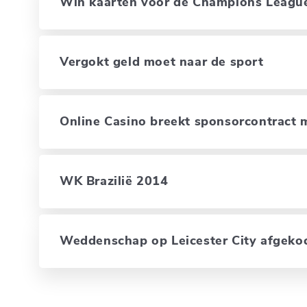
Win kaarten voor de Champions League
Vergokt geld moet naar de sport
Online Casino breekt sponsorcontract 
WK Brazilië 2014
Weddenschap op Leicester City afgeko