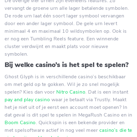
De overige vier urnen zijn eveneens features. Zo
vervangt de groene urn alle lager betalende symbolen.
De rode urn laat één soort lager symbool vervangen
door een ander lager symbool. De gele urn levert
minimaal 4 en maximaal 10 wildsymbolen op. Ook is
er nog een Tumbling Reels feature. Een winnende
cluster verdwijnt en maakt plats voor nieuwe
symbolen.
Bij welke casino’s is het spel te spelen?
Ghost Glyph is in verschillende casino’s beschikbaar
om met geld op te gokken. Wil je zo snel mogelijk
spelen? Kies dan voor
Nitro Casino
. Dat is een instant
pay and play casino
waar je betaalt via Trustly. Maakt
het je niet uit of je eerst een account moet openen? In
dat geval is dit spel te spelen in MegaRush Casino en in
Boom Casino
. Quickspin is een bekende provider en
met spelsoftware actief in nog veel meer
casino’s die te