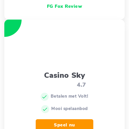
FG Fox Review
Casino Sky
4.7
Betalen met Volt!
Mooi spelaanbod
Speel nu