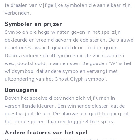
te draaien van vijf gelijke symbolen die aan elkaar zijn
verbonden.
Symbolen en prijzen
Symbolen die hoge winsten geven in het spel zijn
gekleurde en vreemd gevormde edelstenen. De blauwe
is het meest waard, gevolgd door rood en groen.
Daarna volgen schriftsymbolen in de vorm van een
web, doodshoofd, maan en ster. De gouden ‘W’ is het
wildsymbool dat andere symbolen vervangt met
uitzondering van het Ghost Glyph symbool.
Bonusgame
Boven het speelveld bevinden zich vijf urnen in
verschillende kleuren. Een winnende cluster laat de
geest vrij uit de urn. De blauwe urn geeft toegang tot
het bonusspel en daarmee krijg je 8 free spins.
Andere features van het spel