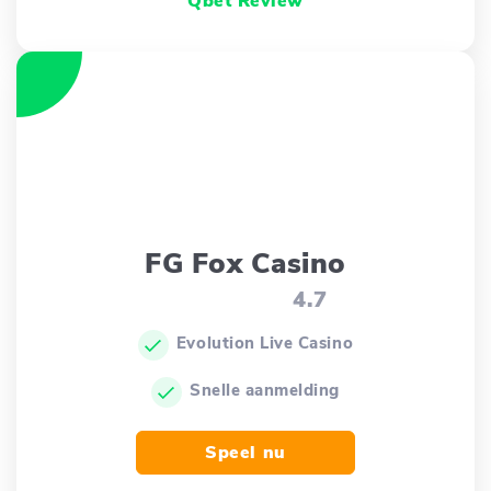
Qbet Review
FG Fox Casino
4.7
Evolution Live Casino
Snelle aanmelding
Speel nu