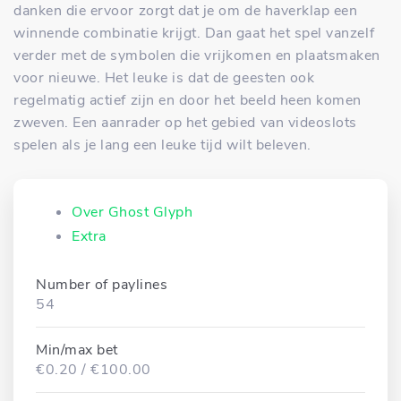
danken die ervoor zorgt dat je om de haverklap een
winnende combinatie krijgt. Dan gaat het spel vanzelf
verder met de symbolen die vrijkomen en plaatsmaken
voor nieuwe. Het leuke is dat de geesten ook
regelmatig actief zijn en door het beeld heen komen
zweven. Een aanrader op het gebied van videoslots
spelen als je lang een leuke tijd wilt beleven.
Over Ghost Glyph
Extra
Number of paylines
54
Min/max bet
€0.20 / €100.00