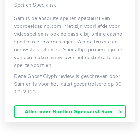
Spellen Specialist
Sam is de absolute spellen specialist van
voordeelcasino.com. Met zijn voorliefde voor
videospellen is ook de passie bij online casino
spellen niet overgeslagen. Van de leukste en
nieuwste spellen zal Sam altijd proberen jullie
van een leuke review over het desbetreffende
spel te voorzien.
Deze Ghost Glyph review is geschreven door
Sam en is voor het laatst gecontroleerd op 30-
10-2023.
Alles over Spellen Specialist Sam