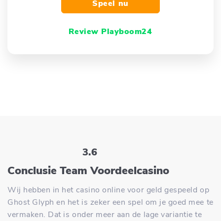
Speel nu
Review Playboom24
3.6
Conclusie Team Voordeelcasino
Wij hebben in het casino online voor geld gespeeld op
Ghost Glyph en het is zeker een spel om je goed mee te
vermaken. Dat is onder meer aan de lage variantie te