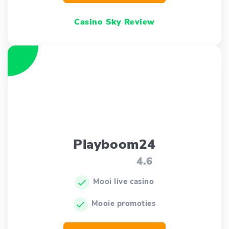
Casino Sky Review
Playboom24
4.6
Mooi live casino
Mooie promoties