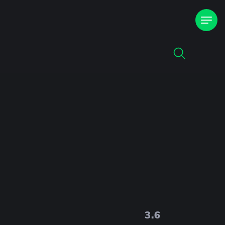
Home
»
Videoslots
»
Ghost Glyph
3.6