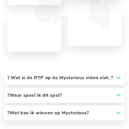
? Wat is de RTP op de Mysterious video slot. ?
?Waar speel ik dit spel?
?Wat kan ik winnen op Mysterious?