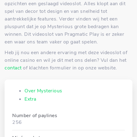
opzichten een geslaagd videoslot. Alles klopt aan dit
spel van decor tot design en van snelheid tot
aantrekkelijke features. Verder vinden wij het een
pluspunt dat je op Mysterious grote bedragen kan
winnen. Dit videoslot van Pragmatic Play is er zeker
een waar ons team vaker op gaat spelen.
Heb jij nou een andere ervaring met deze videoslot of
online casino en wil je dit met ons delen? Vul dan het
contact
of klachten formulier in op onze website.
Over Mysterious
Extra
Number of paylines
256