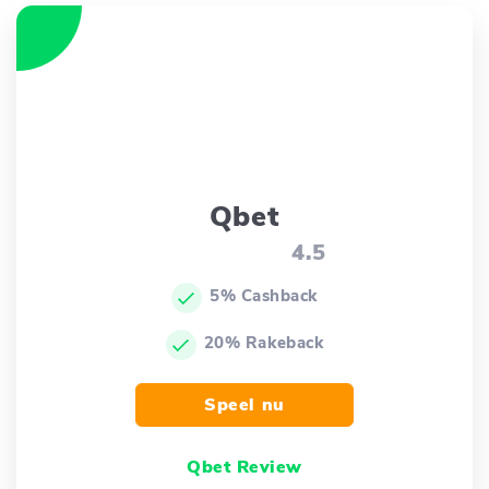
Qbet
4.5
5% Cashback
20% Rakeback
Speel nu
Qbet Review