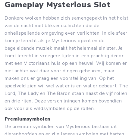
Gameplay Mysterious Slot
Donkere wolken hebben zich samengepakt in het holst
van de nacht met bliksemschichten die de
onheilspellende omgeving even verlichten. In die sfeer
kom je terecht als je Mysterious opent en de
begeleidende muziek maakt het helemaal sinister. Je
komt terecht in vroegere tijden in een prachtig decor
met een Victoriaans huis op een heuvel. Wij komen er
niet achter wat daar voor dingen gebeuren, maar
maken ons er graag een voorstelling van. Op het
speelveld zien wij wel wat er is en wat er gebeurt. The
Lord, The Lady en The Baron staan naast de vijf rollen
en drie rijen. Deze verschijningen komen bovendien
ook voor als wildsymbolen op de rollen.
Premiumsymbolen
De premiumsymbolen van Mysterious bestaan uit
dierenhoofden en er zijn lagere symbolen met harten,