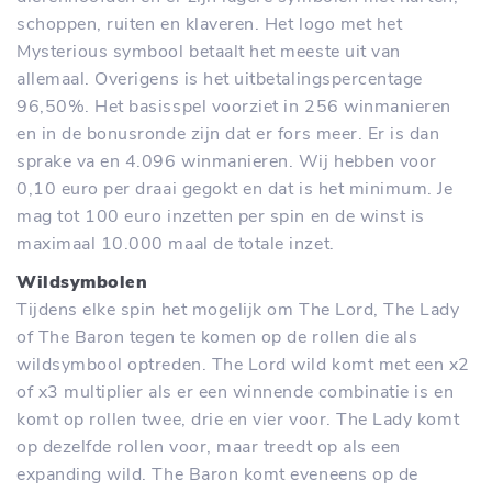
schoppen, ruiten en klaveren. Het logo met het
Mysterious symbool betaalt het meeste uit van
allemaal. Overigens is het uitbetalingspercentage
96,50%. Het basisspel voorziet in 256 winmanieren
en in de bonusronde zijn dat er fors meer. Er is dan
sprake va en 4.096 winmanieren. Wij hebben voor
0,10 euro per draai gegokt en dat is het minimum. Je
mag tot 100 euro inzetten per spin en de winst is
maximaal 10.000 maal de totale inzet.
Wildsymbolen
Tijdens elke spin het mogelijk om The Lord, The Lady
of The Baron tegen te komen op de rollen die als
wildsymbool optreden. The Lord wild komt met een x2
of x3 multiplier als er een winnende combinatie is en
komt op rollen twee, drie en vier voor. The Lady komt
op dezelfde rollen voor, maar treedt op als een
expanding wild. The Baron komt eveneens op de