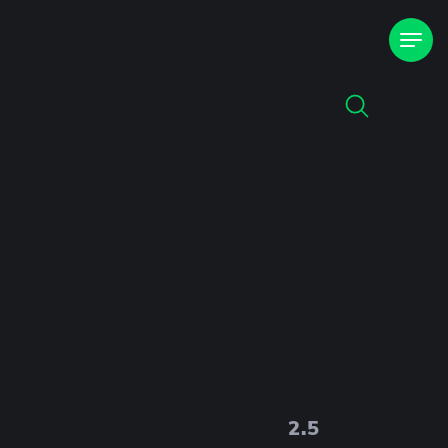
Home
»
Videoslots
»
Mysterious
2.5