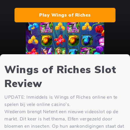
Play Wings of Riches
Wings of Riches Slot
Review
UPDATE: Inmiddels is Wings of Riches online en te
spelen bij vele online casino's.
Wederom brengt Netent een nieuwe videoslot op de
markt. Dit keer is het thema, Elfen vergezeld door
bloemen en insecten. Op hun aankondigingen staat dat