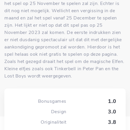
het spel op 25 November te spelen zal zijn. Echter is
dit nog niet mogelijk. Wellicht een vergissing in de
maand en zal het spel vanaf 25 December te spelen
zijn. Het lijkt er niet op dat dit spel pas op 25
November 2023 zal komen. De eerste indrukken zien
er niet dusdanig spectaculair uit dat dit met dergelijke
aankondiging gepromoot zal worden. Hierdoor is het
spel helaas ook niet gratis te spelen op deze pagina.
Zoals het gezegd draait het spel om de magische Elfen.
Kleine elfjes zoals ook Tinkerbell in Peter Pan en the
Lost Boys wordt weergegeven.
1.0
Bonusgames
3.0
Design
3.8
Originaliteit