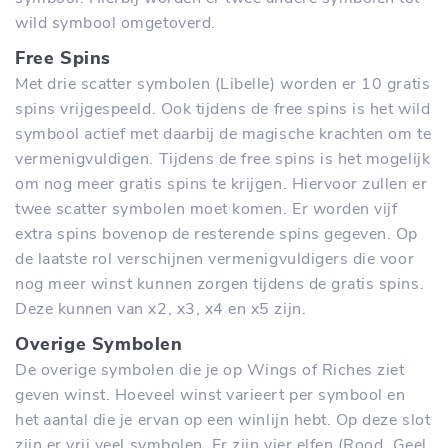
wild symbool omgetoverd.
Free Spins
Met drie scatter symbolen (Libelle) worden er 10 gratis
spins vrijgespeeld. Ook tijdens de free spins is het wild
symbool actief met daarbij de magische krachten om te
vermenigvuldigen. Tijdens de free spins is het mogelijk
om nog meer gratis spins te krijgen. Hiervoor zullen er
twee scatter symbolen moet komen. Er worden vijf
extra spins bovenop de resterende spins gegeven. Op
de laatste rol verschijnen vermenigvuldigers die voor
nog meer winst kunnen zorgen tijdens de gratis spins.
Deze kunnen van x2, x3, x4 en x5 zijn.
Overige Symbolen
De overige symbolen die je op Wings of Riches ziet
geven winst. Hoeveel winst varieert per symbool en
het aantal die je ervan op een winlijn hebt. Op deze slot
zijn er vrij veel symbolen. Er zijn vier elfen (Rood, Geel,