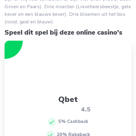
Groen en Paars). Drie insecten (Lieveheersbeestje, gele
kever en een blauwe kever). Drie bloemen uit het bos
(rood, geel en blauw).
Speel dit spel bij deze online casino's
Qbet
4.5
5% Cashback
20% Rakeback