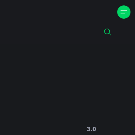
Home
»
Videoslots
»
Wings of Riches
3.0