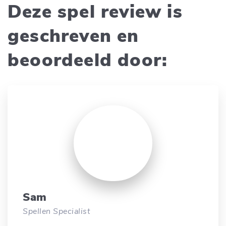
Deze spel review is
geschreven en
beoordeeld door:
Sam
Spellen Specialist