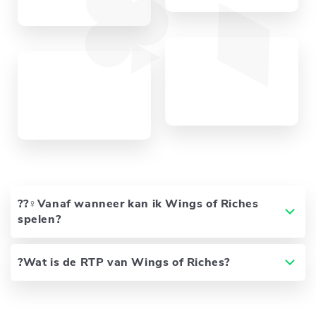
??‍♀️Vanaf wanneer kan ik Wings of Riches
spelen?
?Wat is de RTP van Wings of Riches?