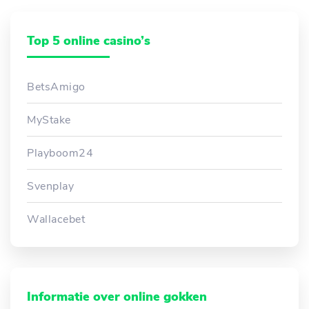
Top 5 online casino’s
BetsAmigo
MyStake
Playboom24
Svenplay
Wallacebet
Informatie over online gokken