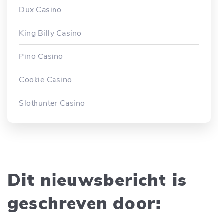
Dux Casino
King Billy Casino
Pino Casino
Cookie Casino
Slothunter Casino
Dit nieuwsbericht is
geschreven door: